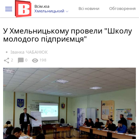
Всім.юа
Всі новини
Обговорення
Хмельницький
У Хмельницькому провели "Школу
молодого підприємця"
Іванка ЧАБАНЮК
chat_bubble
share
visibility
2
0
198