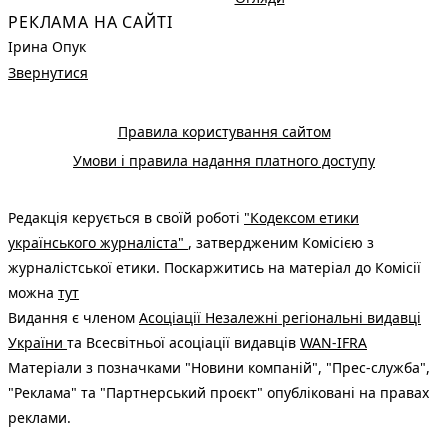
РЕКЛАМА НА САЙТІ
Ірина Опук
Звернутися
Правила користування сайтом
Умови і правила надання платного доступу
Редакція керується в своїй роботі
"Кодексом етики
українського журналіста"
, затвердженим Комісією з
журналістської етики. Поскаржитись на матеріал до Комісії
можна
тут
Видання є членом
Асоціації Незалежні регіональні видавці
України
та Всесвітньої асоціації видавців
WAN-IFRA
Матеріали з позначками "Новини компаній", "Прес-служба",
"Реклама" та "Партнерський проєкт" опубліковані на правах
реклами.