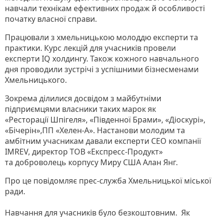
навчали технікам ефективних продаж й особливості
початку власної справи.
Працювали з хмельницькою молоддю експерти та
практики. Курс лекцій для учасників провели
експерти IQ холдингу. Також кожного навчального
дня проводили зустрічі з успішними бізнесменами
Хмельницького.
Зокрема ділилися досвідом з майбутніми
підприємцями власники таких марок як
«Ресторації Шпігеля», «Південної Брами», «Діоскурі»,
«Бічерін»,ПП «Хелен-А». Настанови молодим та
амбітним учасникам давали експерти CEO компанії
IMREV, директор ТОВ «Експресс-Продукт»
та доброволець корпусу Миру США Алан Янг.
Про це повідомляє прес-служба Хмельницької міської
ради.
Навчання для учасників було безкоштовним. Як