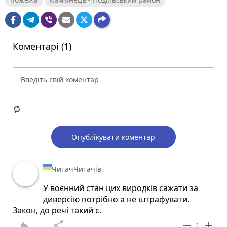
Коментарі (1)
Опублікувати коментар
ЧитачЧитачів
У воєнний стан цих виродків сажати за
диверсію потрібно а не штрафувати.
Закон, до речі такий є.
reply
share
remove
add
1