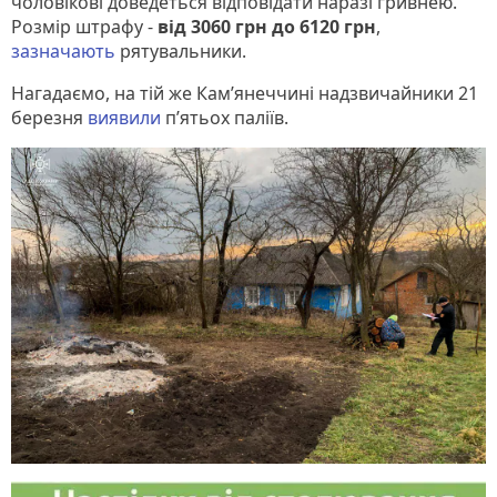
чоловікові доведеться відповідати наразі гривнею.
Розмір штрафу -
від 3060 грн до 6120 грн
,
зазначають
рятувальники.
Нагадаємо, на тій же Кам’янеччині надзвичайники 21
березня
виявили
п’ятьох паліїв.