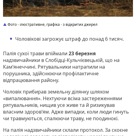
Фото - ілюстративне, графіка - з відкритих джерел
Чоловікові загрожує штраф до понад 6 тисяч.
Палія сухої трави впіймали
23 березня
надзвичайники в Слобідці-Кульчієвецькій, що на
Кам’янеччині. Рятувальники натрапили на
порушника, здійснюючи профілактичне
відпрацювання району.
Чоловік прибирав земельну ділянку шляхом
«випалювання». Нехтуючи всіма застереженнями
рятувальників, нищив усе живе та й ризикував
власним здоров’ям. Адже випадки, коли люди гинуть
чи травмуються, спалюючи траву, не поодинокі.
На палія надзвичайники склали протокол. За скоєне