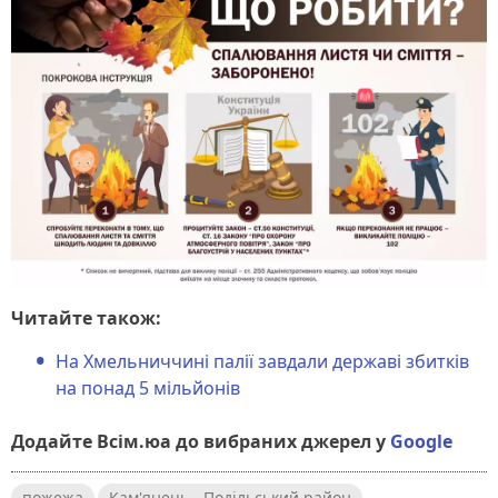
Читайте також:
На Хмельниччині палії завдали державі збитків
на понад 5 мільйонів
Додайте Всім.юа до вибраних джерел у
Google
пожежа
Кам'янець - Подільський район