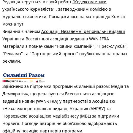
Редакція керується в своїй роботі
"Кодексом етики
українського журналіста"
, затвердженим Комісією з
журналістської етики. Поскаржитись на матеріал до Комісії
можна
тут
Видання є членом
Асоціації Незалежні регіональні видавці
України
та Всесвітньої асоціації видавців
WAN-IFRA
Матеріали з позначками "Новини компаній", "Прес-служба",
"Реклама" та "Партнерський проєкт" опубліковані на правах
реклами.
Здійснено за підтримки програми «Сильніші разом: Медіа та
Демократія», що реалізується Всесвітньою асоціацією
видавців новин (WAN-IFRA) у партнерстві з Асоціацією
«Незалежні регіональні видавці України» (АНРВУ) та
Норвезькою асоціацією медіабізнесу (MBL) за підтримки
Норвегії. Погляди авторів не обов’язково відображають
офіційну позицію партнерів програми.