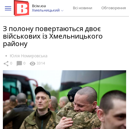
Всім.юа
Всі новини
Обговорення
Хмельницький
З полону повертаються двоє
військових із Хмельницького
району
Юлія Номировська
chat_bubble
share
visibility
0
0
3314