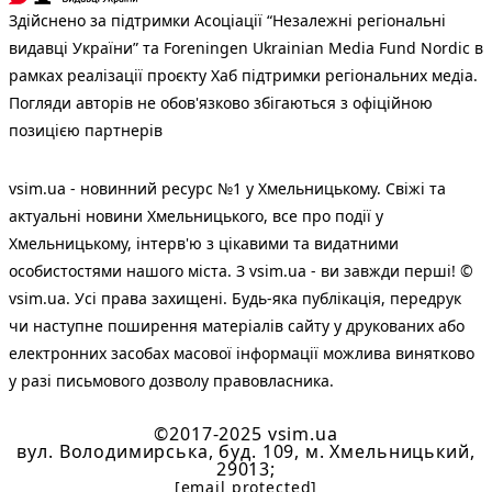
Здійснено за підтримки Асоціації “Незалежні регіональні
видавці України” та Foreningen Ukrainian Media Fund Nordic в
рамках реалізації проєкту Хаб підтримки регіональних медіа.
Погляди авторів не обов'язково збігаються з офіційною
позицією партнерів
vsim.ua - новинний ресурс №1 у Хмельницькому. Свіжі та
актуальні новини Хмельницького, все про події у
Хмельницькому, інтерв'ю з цікавими та видатними
особистостями нашого міста. З vsim.ua - ви завжди перші! ©
vsim.ua. Усі права захищені. Будь-яка публiкацiя, передрук
чи наступне поширення матеріалів сайту у друкованих або
електронних засобах масової інформації можлива винятково
у разі письмового дозволу правовласника.
©2017-2025 vsim.ua
вул. Володимирська, буд. 109, м. Хмельницький,
29013;
[email protected]