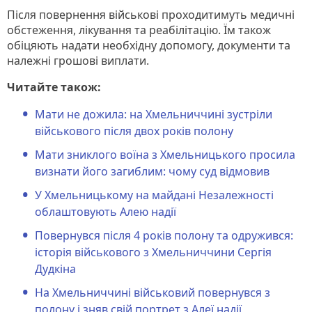
Після повернення військові проходитимуть медичні
обстеження, лікування та реабілітацію. Їм також
обіцяють надати необхідну допомогу, документи та
належні грошові виплати.
Читайте також:
Мати не дожила: на Хмельниччині зустріли
військового після двох років полону
Мати зниклого воїна з Хмельницького просила
визнати його загиблим: чому суд відмовив
У Хмельницькому на майдані Незалежності
облаштовують Алею надії
Повернувся після 4 років полону та одружився:
історія військового з Хмельниччини Сергія
Дудкіна
На Хмельниччині військовий повернувся з
полону і зняв свій портрет з Алеї надії