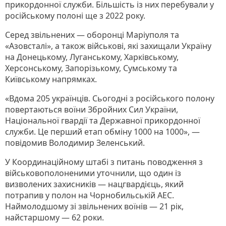
прикордонної служби. Більшість із них перебували у
російському полоні ще з 2022 року.
Серед звільнених — оборонці Маріуполя та
«Азовсталі», а також військові, які захищали Україну
на Донецькому, Луганському, Харківському,
Херсонському, Запорізькому, Сумському та
Київському напрямках.
«Вдома 205 українців. Сьогодні з російського полону
повертаються воїни Збройних Сил України,
Національної гвардії та Державної прикордонної
служби. Це перший етап обміну 1000 на 1000», —
повідомив Володимир Зеленський.
У Координаційному штабі з питань поводження з
військовополоненими уточнили, що один із
визволених захисників — нацгвардієць, який
потрапив у полон на Чорнобильській АЕС.
Наймолодшому зі звільнених воїнів — 21 рік,
найстаршому — 62 роки.