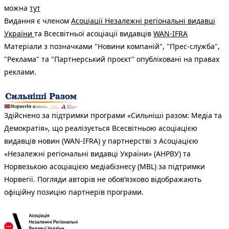
можна
тут
Видання є членом
Асоціації Незалежні регіональні видавці
України
та Всесвітньої асоціації видавців
WAN-IFRA
Матеріали з позначками "Новини компаній", "Прес-служба",
"Реклама" та "Партнерський проєкт" опубліковані на правах
реклами.
Здійснено за підтримки програми «Сильніші разом: Медіа та
Демократія», що реалізується Всесвітньою асоціацією
видавців новин (WAN-IFRA) у партнерстві з Асоціацією
«Незалежні регіональні видавці України» (АНРВУ) та
Норвезькою асоціацією медіабізнесу (MBL) за підтримки
Норвегії. Погляди авторів не обов’язково відображають
офіційну позицію партнерів програми.