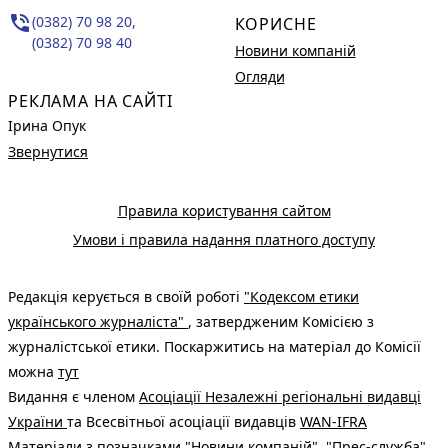
phone_in_talk
(0382) 70 98 20,
КОРИСНЕ
(0382) 70 98 40
Новини компаній
Огляди
РЕКЛАМА НА САЙТІ
Ірина Опук
Звернутися
Правила користування сайтом
Умови і правила надання платного доступу
Редакція керується в своїй роботі
"Кодексом етики
українського журналіста"
, затвердженим Комісією з
журналістської етики. Поскаржитись на матеріал до Комісії
можна
тут
Видання є членом
Асоціації Незалежні регіональні видавці
України
та Всесвітньої асоціації видавців
WAN-IFRA
Матеріали з позначками "Новини компаній", "Прес-служба",