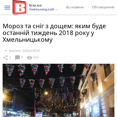
Всім.юа
Всі новини
Обговорення
Хмельницький
Мороз та сніг з дощем: яким буде
останній тиждень 2018 року у
Хмельницькому
Іванка ЧАБАНЮК
chat_bubble
share
visibility
2
0
945