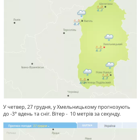
У четвер, 27 грудня, у Хмельницькому прогнозують
до -3° вдень та сніг. Вітер - 10 метрів за секунду.