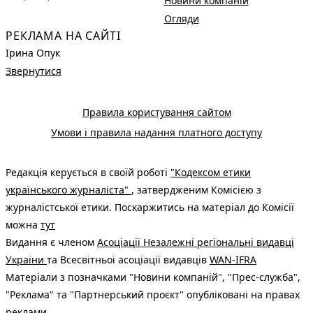
Новини компаній
Огляди
РЕКЛАМА НА САЙТІ
Ірина Опук
Звернутися
Правила користування сайтом
Умови і правила надання платного доступу
Редакція керується в своїй роботі
"Кодексом етики
українського журналіста"
, затвердженим Комісією з
журналістської етики. Поскаржитись на матеріал до Комісії
можна
тут
Видання є членом
Асоціації Незалежні регіональні видавці
України
та Всесвітньої асоціації видавців
WAN-IFRA
Матеріали з позначками "Новини компаній", "Прес-служба",
"Реклама" та "Партнерський проєкт" опубліковані на правах
реклами.