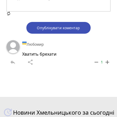
Опублікувати коментар
Любомир
Хватить брехати
reply
share
remove
add
1
Новини Хмельницького за сьогодні