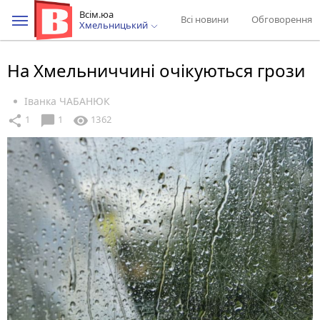
Всім.юа
Всі новини
Обговорення
Хмельницький
На Хмельниччині очікуються грози
Іванка ЧАБАНЮК
chat_bubble
share
visibility
1
1
1362