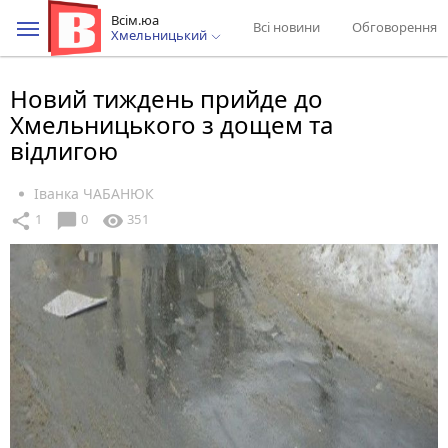
Всім.юа
Всі новини
Обговорення
Хмельницький
Новий тиждень прийде до
Хмельницького з дощем та
відлигою
Іванка ЧАБАНЮК
chat_bubble
share
visibility
1
0
351