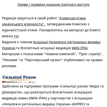
Умови і правила надання платного доступу
Редакція керується в своїй роботі
"Кодексом етики
українського журналіста"
, затвердженим Комісією з
журналістської етики. Поскаржитись на матеріал до Комісії
можна
тут
Видання є членом
Асоціації Незалежні регіональні видавці
України
та Всесвітньої асоціації видавців
WAN-IFRA
Матеріали з позначками "Новини компаній", "Прес-служба",
"Реклама" та "Партнерський проєкт" опубліковані на правах
реклами.
Здійснено за підтримки програми «Сильніші разом: Медіа та
Демократія», що реалізується Всесвітньою асоціацією
видавців новин (WAN-IFRA) у партнерстві з Асоціацією
«Незалежні регіональні видавці України» (АНРВУ) та