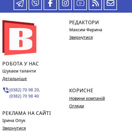
РЕДАКТОРИ
Максим Фарина
Звернутися
РОБОТА У НАС
Шукаєм таланти
Детальніше
phone_in_talk
(0382) 70 98 20,
КОРИСНЕ
(0382) 70 98 40
Новини компаній
Огляди
РЕКЛАМА НА САЙТІ
Ірина Опук
Звернутися