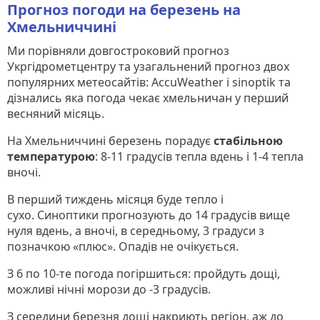
Прогноз погоди на березень на
Хмельниччині
Ми порівняли довгостроковий прогноз
Укргідрометцентру та узагальнений прогноз двох
популярних метеосайтів: AccuWeather і sinoptik та
дізнались яка погода чекає хмельничан у перший
весняний місяць.
На Хмельниччині березень порадує
стабільною
температурою
: 8-11 градусів тепла вдень і 1-4 тепла
вночі.
В перший тиждень місяця буде тепло і
сухо. Синоптики прогнозують до 14 градусів вище
нуля вдень, а вночі, в середньому, 3 градуси з
позначкою «плюс». Опадів не очікується.
З 6 по 10-те погода погіршиться: пройдуть дощі,
можливі нічні морози до -3 градусів.
З середини березня дощі накриють регіон, аж до