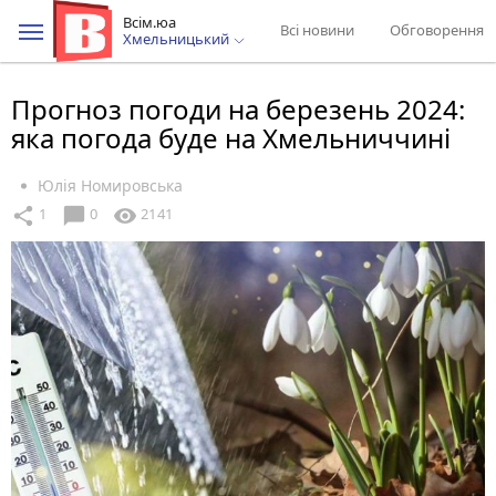
Всім.юа
Всі новини
Обговорення
Хмельницький
Прогноз погоди на березень 2024:
яка погода буде на Хмельниччині
Юлія Номировська
chat_bubble
share
visibility
1
0
2141