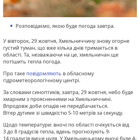
Розповідаємо, якою буде погода завтра.
У вівторок, 29 жовтня, Хмельниччину знову огорне
густий туман, що вже кілька днів тримається в
області. Та, незважаючи на це, хмельничан ще
потішить тепла погода.
Про таке
повідомляють
в обласному
гідрометеорологічному центрі.
За словами синоптиків, завтра, 29 жовтня, небо буде
хмарним з проясненнями на Хмельниччині.
Впродовж доби опадів не передбачається.
Вітер дутиме зі швидкістю 5-10 метрів за секунду.
Щодо температури: вночі по області очікується від
3 до 8 градусів тепла, вдень прогнозують 9-
14 градусів вище нуля. У Хмельницькому вночі буде 4-