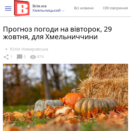
Всім.юа
Всі новини
Обговорення
Хмельницький
Прогноз погоди на вівторок, 29
жовтня, для Хмельниччини
Юлія Номировська
chat_bubble
share
visibility
1
0
874