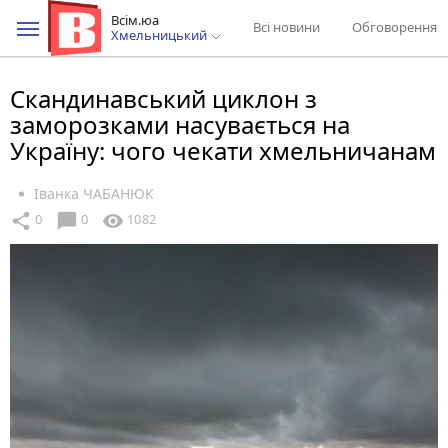
Всім.юа
Всі новини
Обговорення
Хмельницький
Скандинавський циклон з
заморозками насувається на
Україну: чого чекати хмельничанам
Іванка ЧАБАНЮК
chat_bubble
share
visibility
0
0
1082