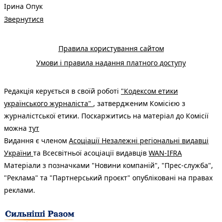
Ірина Опук
Звернутися
Правила користування сайтом
Умови і правила надання платного доступу
Редакція керується в своїй роботі
"Кодексом етики
українського журналіста"
, затвердженим Комісією з
журналістської етики. Поскаржитись на матеріал до Комісії
можна
тут
Видання є членом
Асоціації Незалежні регіональні видавці
України
та Всесвітньої асоціації видавців
WAN-IFRA
Матеріали з позначками "Новини компаній", "Прес-служба",
"Реклама" та "Партнерський проєкт" опубліковані на правах
реклами.