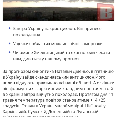
Завтра Україну накриє циклон. Він принесе
похолодання.
У деяких областях можливі нічні заморозки.
Чи омине Хмельницький та якої погоди чекати
нам, дивіться у нашому прогнозі.
За прогнозом синоптика Наталки Діденко, в п'ятницю
в Україну зайде скандинавський антициклон.Його
вплив відчують практично всі наші області. А оскільки
він формується з арктичним холодним повітрям, то й
в Україні завтра відчутно похолодає. Протягом дня 11
травня температура повітря становитиме +14 +25
градусів. Опади в Україні малоймовірні. Цієї ночі у
Харківській, Сумській, Донецькій та Луганській