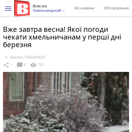
Всім.юа
Всі новини
Обговорення
Хмельницький
Вже завтра весна! Якої погоди
чекати хмельничанам у перші дні
березня
Іванка ЧАБАНЮК
chat_bubble
share
visibility
1
0
731