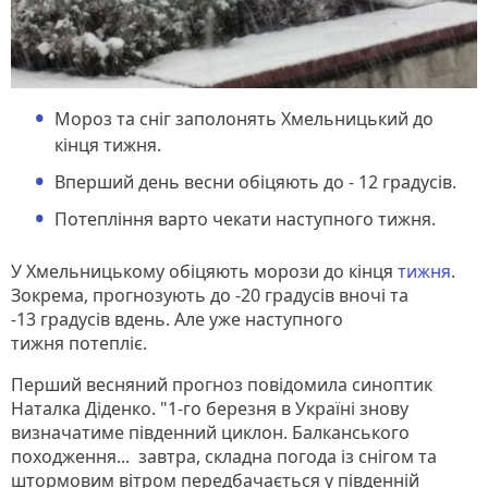
Мороз та сніг заполонять Хмельницький до
кінця тижня.
Вперший день весни обіцяють до - 12 градусів.
Потепління варто чекати наступного тижня.
У Хмельницькому обіцяють морози до кінця
тижня
.
Зокрема, прогнозують до -20 градусів вночі та
-13 градусів вдень. Але уже наступного
тижня потепліє.
Перший весняний прогноз повідомила синоптик
Наталка Діденко. "1-го березня в Україні знову
визначатиме південний циклон. Балканського
походження... завтра, складна погода із снігом та
штормовим вітром передбачається у південній