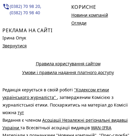
phone_in_talk
(0382) 70 98 20,
КОРИСНЕ
(0382) 70 98 40
Новини компаній
Огляди
РЕКЛАМА НА САЙТІ
Ірина Опук
Звернутися
Правила користування сайтом
Умови і правила надання платного доступу
Редакція керується в своїй роботі
"Кодексом етики
українського журналіста"
, затвердженим Комісією з
журналістської етики. Поскаржитись на матеріал до Комісії
можна
тут
Видання є членом
Асоціації Незалежні регіональні видавці
України
та Всесвітньої асоціації видавців
WAN-IFRA
Матеріали з позначками "Новини компаній", "Прес-служба",