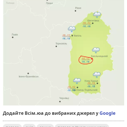
Додайте Всім.юа до вибраних джерел у
Google