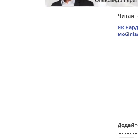
Читайт
Як нар
мобіліз
Додайте