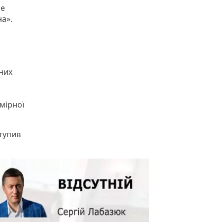
ше
на».
них
мірної
тупив