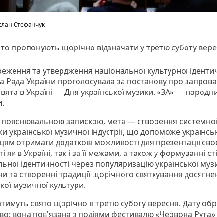
слан Стефанчук
то пропонують щорічно відзначати у третю суботу вере
реження та утвердження національної культурної ідентич
а Рада України проголосувала за постанову про запров
вята в Україні — Дня української музики. «ЗА» — народн
и.
із пояснювальною запискою, мета — створення системно
ки української музичної індустрії, що допоможе українс
цям отримати додаткові можливості для презентації своє
і як в Україні, так і за її межами, а також у формуванні ст
льної ідентичності через популяризацію української муз
и та створенні традиції щорічного святкування досягне
кої музичної культури.
атимуть свято щорічно в третю суботу вересня. Дату обр
во: вона пов'язана з подіями фестивалю «Червона Рута»