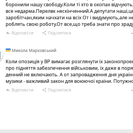
боронили нашу свободу.Коли ті хто в окопах відчуют
все недарма.Перелвк нескінченний.А депутати наші,ц
заробітчан,яким начхати на всіх От і видумують,але н
роблять свою роботу.От все,що треба знати про зрад
Відповісти
Поділитися
reply
share
rem
Микола Марковський
Коли опозиція у ВР вимагає розглянути їх законопрое
про підняття забезпечення військовим, їх даже в пор
денний не включають. А от запровадження дня україн
музики - важливий закон для воюючої країни. Потужно
Відповісти
Поділитися
reply
share
rem