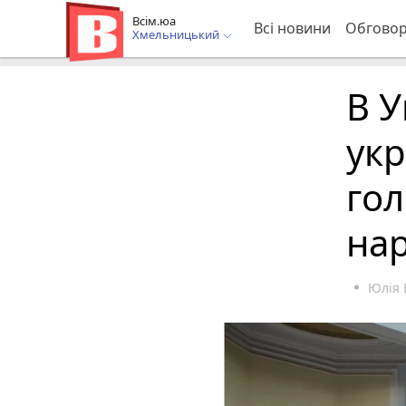
Всім.юа
Всі новини
Обгово
Хмельницький
В У
укр
гол
на
Юлія 