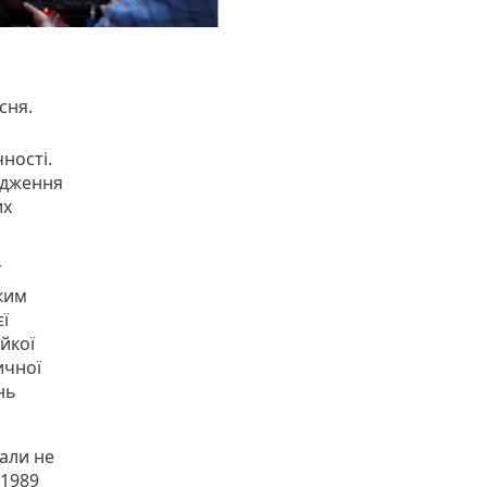
сня.
ності.
адження
их
ї
ьким
ї
ійкої
ичної
нь
али не
 1989