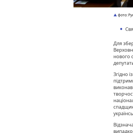
фото: Ру
Свя
Для збе
Верховн
нового с
депутат
Згідно 
підтрим
виконав
творчост
націона
спадщин
українсь
Відзнач
випадко