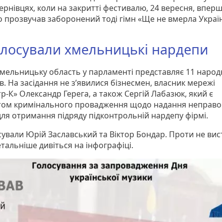
ернівцях, коли на закритті фестивалю, 24 вересня, впер
о прозвучав заборонений тоді гімн «Ще не вмерла Украї
олосували хмельницькі нардепи
Хмельницьку область у парламенті представляє 11 народ
в. На засідання не з’явилися бізнесмен, власник мережі
р-К» Олександр Герега, а також Сергій Лабазюк, який є
том кримінального провадження щодо надання неправо
для отримання підряду підконтрольній нардепу фірмі.
сували Юрій Заславський та Віктор Бондар. Проти не вис
етальніше дивіться на інфографіці.