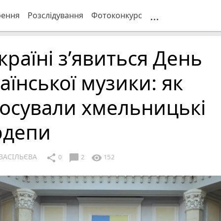
...
рення
Розслідування
Фотоконкурс
країні з’явиться День
аїнської музики: як
осували хмельницькі
рдепи
ВАСІЛЬЄВА
chat_bubble
share
visibility
0
2
152