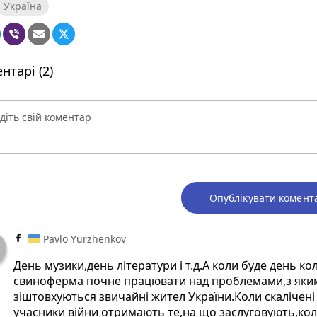
Україна
нтарі (2)
Опублікувати комент
Pavlo Yurzhenkov
День музики,день літератури і т.д.А коли буде день ко
свиноферма почне працювати над проблемами,з яки
зіштовхуються звичайні жител України.Коли скалічені
учасники війни отримають те,на що заслуговують,ко