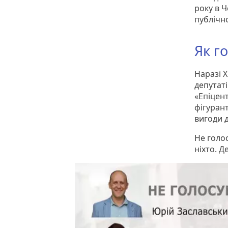
року в Ч
публічн
Як г
Наразі 
депутаті
«Епіцент
фігуран
вигоди 
Не голо
ніхто. Д