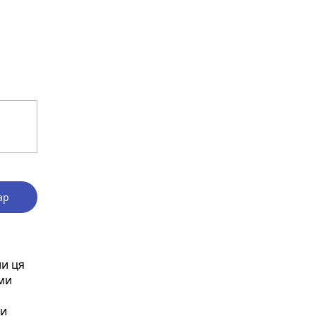
ар
ли ця
ми
ли