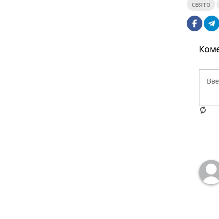
свято
Коме