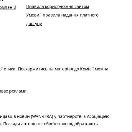
Правила користування сайтом
омпаній
Умови і правила надання платного
доступу
ої етики. Поскаржитись на матеріал до Комісії можна
авах реклами.
идавців новин (WAN-IFRA) у партнерстві з Асоціацією
ї. Погляди авторів не обов’язково відображають