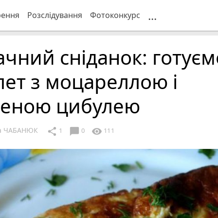
...
рення
Розслідування
Фотоконкурс
чний сніданок: готуєм
ет з моцареллою і
леною цибулею
ка ЧАБАНЮК
chat_bubble
share
visibility
1
0
111