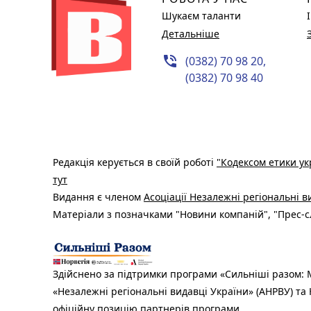
Шукаєм таланти
Детальніше
phone_in_talk
(0382) 70 98 20,
(0382) 70 98 40
Редакція керується в своїй роботі
"Кодексом етики ук
тут
Видання є членом
Асоціації Незалежні регіональні 
Матеріали з позначками "Новини компаній", "Прес-сл
Здійснено за підтримки програми «Сильніші разом: М
«Незалежні регіональні видавці України» (АНРВУ) та 
офіційну позицію партнерів програми.