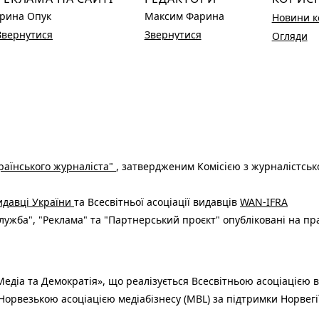
Ірина Опук
Максим Фарина
Новини к
Звернутися
Звернутися
Огляди
раїнського журналіста"
, затвердженим Комісією з журналістськ
видавці України
та Всесвітньої асоціації видавців
WAN-IFRA
ужба", "Реклама" та "Партнерський проєкт" опубліковані на пр
едіа та Демократія», що реалізується Всесвітньою асоціацією в
Норвезькою асоціацією медіабізнесу (MBL) за підтримки Норвегі