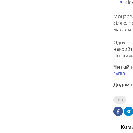
сіл
Моцарел
сіллю, 
маслом.
Одну по
накрийт
Потрима
Читайт
супів
Додайте
їжа
Коме