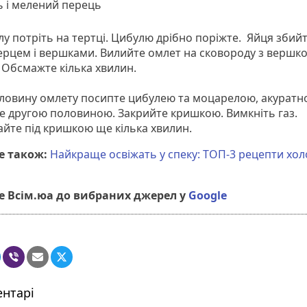
ь і мелений перець
у потріть на тертці. Цибулю дрібно поріжте. Яйця збийт
перцем і вершками. Вилийте омлет на сковороду з вершк
 Обсмажте кілька хвилин.
ловину омлету посипте цибулею та моцарелою, акуратн
е другою половиною. Закрийте кришкою. Вимкніть газ.
йте під кришкою ще кілька хвилин.
е також:
Найкраще освіжать у спеку: ТОП-3 рецепти хо
 Всім.юа до вибраних джерел у
Google
нтарі