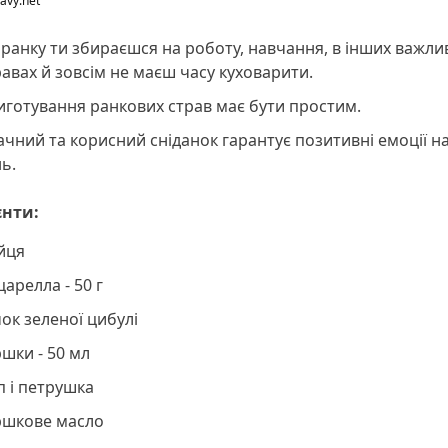
avy.net
анку ти збираєшся на роботу, навчання, в інших важли
авах й зовсім не маєш часу куховарити.
готування ранкових страв має бути простим.
чний та корисний сніданок гарантує позитивні емоції н
нь.
єнти:
йця
арелла - 50 г
ок зеленої цибулі
шки - 50 мл
п і петрушка
ршкове масло