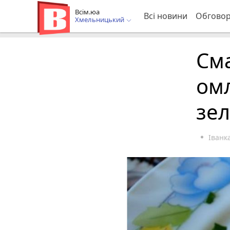
Всім.юа
Всі новини
Обгово
Хмельницький
Сма
омл
зе
Іван