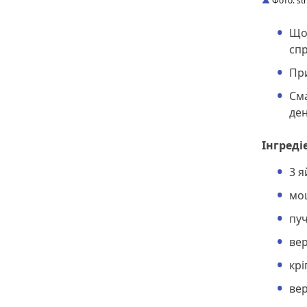
Фото: str
Щор
спр
При
Сма
де
Інгреді
3 я
моц
пуч
вер
крі
ве