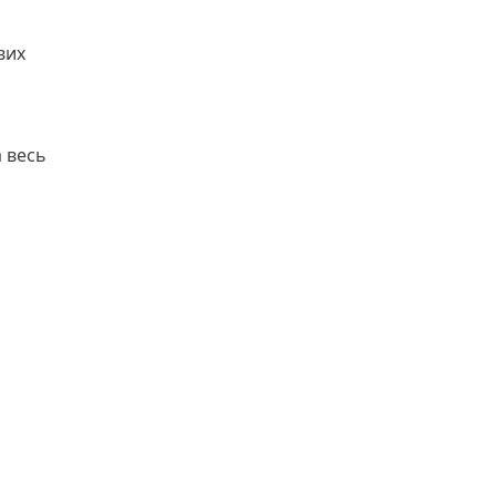
вих
а весь