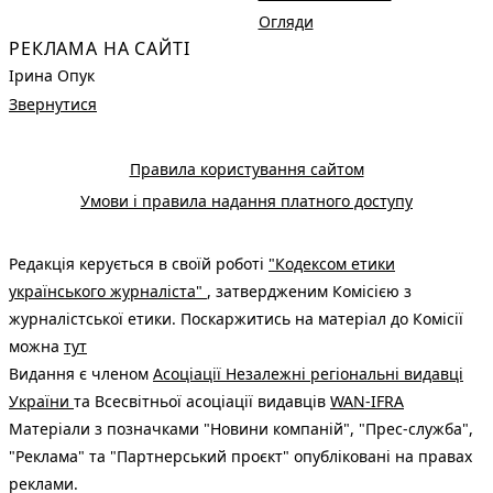
Огляди
РЕКЛАМА НА САЙТІ
Ірина Опук
Звернутися
Правила користування сайтом
Умови і правила надання платного доступу
Редакція керується в своїй роботі
"Кодексом етики
українського журналіста"
, затвердженим Комісією з
журналістської етики. Поскаржитись на матеріал до Комісії
можна
тут
Видання є членом
Асоціації Незалежні регіональні видавці
України
та Всесвітньої асоціації видавців
WAN-IFRA
Матеріали з позначками "Новини компаній", "Прес-служба",
"Реклама" та "Партнерський проєкт" опубліковані на правах
реклами.