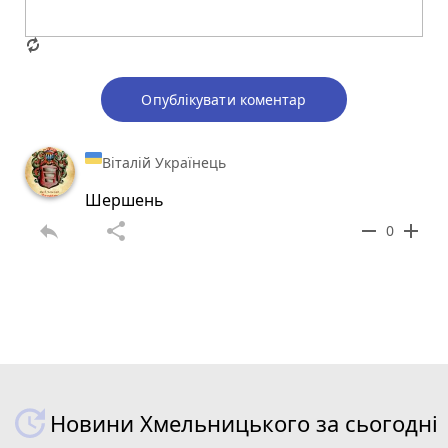
Опублікувати коментар
Віталій Українець
Шершень
reply
share
remove
add
0
Новини Хмельницького за сьогодні