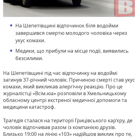
На Шепетівщині відпочинок біля водойми
завершився смертю молодого чоловіка через
укус комахи.
Медики, що прибули на місце події, виявились
безсилими.
На Шепетівщині під час відпочинку на водоймі
загинув 37-річний чоловік. Причиною смерті став укус
комахи, який викликав алергічну реакцію. Про це
журналістці «Всім.юа» розповіли в Хмельницькому
обласному центрі екстреної медичної допомоги та
медицини катастроф.
Трагедія сталася на території Грицівського кар’єру, де
чоловік відпочивав разом із компанією друзів.
Близько 19:00 на лінію «103» надійшов виклик про те,