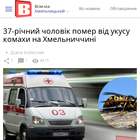
Всім.юа
Всі новини
Обговорення
Хмельницький
37-річний чоловік помер від укусу
комахи на Хмельниччині
Діана Колесник
chat_bubble
share
visibility
7
1
4815