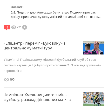
Читач90
2-2. Поділля дно. Але суддя бачить що Поділля програє
дніщу, призначає дуже сумнівний пенальті щоб хоч якось
спасти господарів матчу.
visibility
play_circle_filled
221
3
«Епіцентр» переміг «Буковину» в
центральному матчі туру
У Камʼянці-Подільському місцевий футбольний клуб обіграв
гостей з Чернівців. Це було протистояння 2 і 3 команд групи «А»
першої ліги.
visibility
195
Чемпіонат Хмельницького з міні-
футболу: розклад фінальних матчів