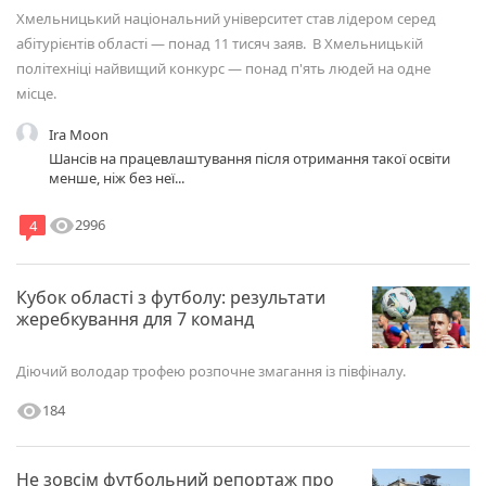
Хмельницький національний університет став лідером серед
абітурієнтів області — понад 11 тисяч заяв. В Хмельницькій
політехніці найвищий конкурс — понад п'ять людей на одне
місце.
Ira Moon
Шансів на працевлаштування після отримання такої освіти
менше, ніж без неї...
visibility
2996
4
Кубок області з футболу: результати
жеребкування для 7 команд
Діючий володар трофею розпочне змагання із півфіналу.
visibility
184
Не зовсім футбольний репортаж про