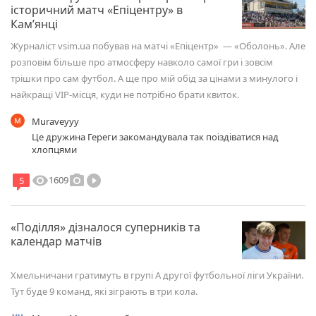
історичний матч «Епіцентру» в
Камʼянці
Журналіст vsim.ua побував на матчі «Епіцентр» — «Оболонь». Але
розповім більше про атмосферу навколо самої гри і зовсім
трішки про сам футбол. А ще про мій обід за цінами з минулого і
найкращі VIP-місця, куди не потрібно брати квиток.
Muraveyyy
Це дружина Гереги закомандувала так поіздіватися над
хлопцями
visibility
photo_camera
play_circle_filled
1609
5
«Поділля» дізналося суперників та
календар матчів
Хмельничани гратимуть в групі А другої футбольної ліги України.
Тут буде 9 команд, які зіграють в три кола.