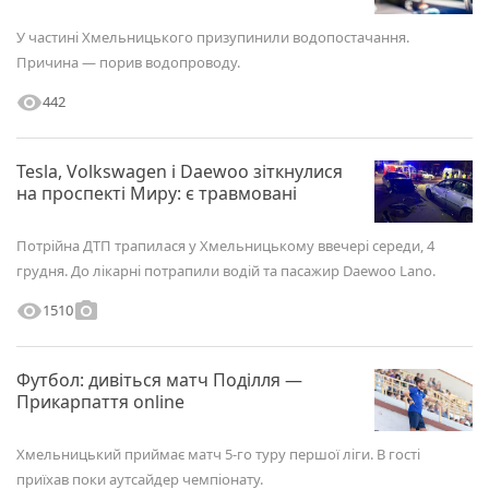
У частині Хмельницького призупинили водопостачання.
Причина — порив водопроводу.
visibility
442
Tesla, Volkswagen і Daewoo зіткнулися
на проспекті Миру: є травмовані
Потрійна ДТП трапилася у Хмельницькому ввечері середи, 4
грудня. До лікарні потрапили водій та пасажир Daewoo Lano.
visibility
photo_camera
1510
Футбол: дивіться матч Поділля —
Прикарпаття online
Хмельницький приймає матч 5-го туру першої ліги. В гості
приїхав поки аутсайдер чемпіонату.