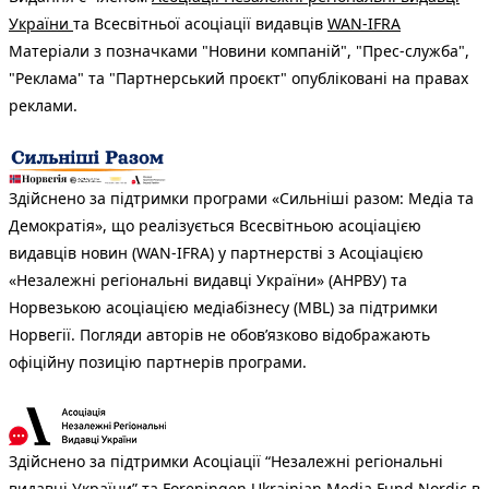
України
та Всесвітньої асоціації видавців
WAN-IFRA
Матеріали з позначками "Новини компаній", "Прес-служба",
"Реклама" та "Партнерський проєкт" опубліковані на правах
реклами.
Здійснено за підтримки програми «Сильніші разом: Медіа та
Демократія», що реалізується Всесвітньою асоціацією
видавців новин (WAN-IFRA) у партнерстві з Асоціацією
«Незалежні регіональні видавці України» (АНРВУ) та
Норвезькою асоціацією медіабізнесу (MBL) за підтримки
Норвегії. Погляди авторів не обов’язково відображають
офіційну позицію партнерів програми.
Здійснено за підтримки Асоціації “Незалежні регіональні
видавці України” та Foreningen Ukrainian Media Fund Nordic в