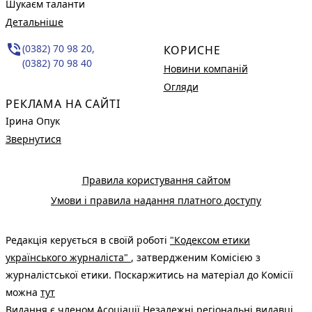
Шукаєм таланти
Детальніше
phone_in_talk
(0382) 70 98 20,
КОРИСНЕ
(0382) 70 98 40
Новини компаній
Огляди
РЕКЛАМА НА САЙТІ
Ірина Опук
Звернутися
Правила користування сайтом
Умови і правила надання платного доступу
Редакція керується в своїй роботі
"Кодексом етики
українського журналіста"
, затвердженим Комісією з
журналістської етики. Поскаржитись на матеріал до Комісії
можна
тут
Видання є членом
Асоціації Незалежні регіональні видавці