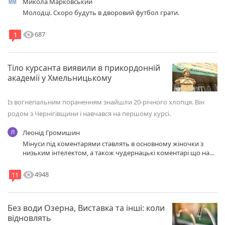
Микола Марковський
Молодці. Скоро будуть в дворовий футбол грати.
visibility
687
1
Тіло курсанта виявили в прикордонній
академії у Хмельницькому
Із вогнепальним пораненням знайшли 20-річного хлопця. Він
родом з Чернігівщини і навчався на першому курсі.
Леонід Громишин
Мінуси під коментарями ставлять в основному жіночки з
низьким інтелектом, а також чудернацькі коментарі що на
голову не налазять пишуть ці ж жіночки, треба як Ізраїліі
впровадити військову службу з 18 років для усіх без винятку
visibility
4948
11
жінок , строком три роки , тоді жіночки трохи
порузумнішають, в будуть щось розуміти в цьому житті
Без води Озерна, Виставка та інші: коли
відновлять