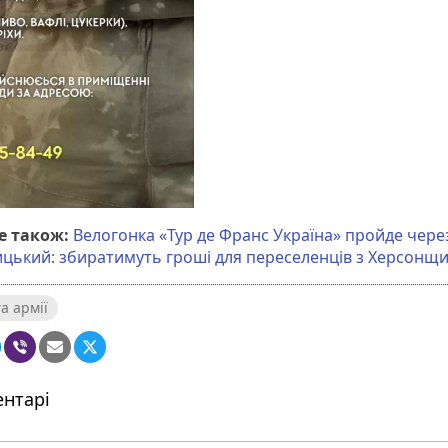
е також:
Велогонка «Тур де Франс Україна» пройде чере
цький: збиратимуть гроші для переселенців з Херсонщ
а армії
нтарі