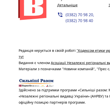
Детальніше
phone_in_talk
(0382) 70 98 20,
(0382) 70 98 40
Редакція керується в своїй роботі
"Кодексом етики ук
тут
Видання є членом
Асоціації Незалежні регіональні 
Матеріали з позначками "Новини компаній", "Прес-сл
Здійснено за підтримки програми «Сильніші разом: М
«Незалежні регіональні видавці України» (АНРВУ) та 
офіційну позицію партнерів програми.