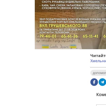
Читайт
Хмельни
допомог
Коме