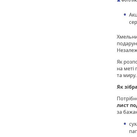
Фото ілю
Акц
сер
Хмельнич
подарун
Незалеж
Як розпо
на меті
та миру.
Як зібр
Потрібно
лист по
за бажа
сух
пап