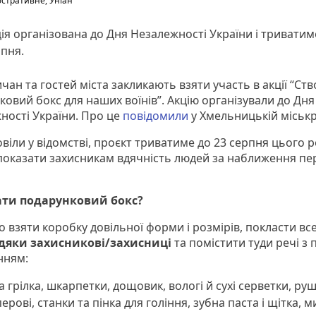
стративне, Уніан
ія організована до Дня Незалежності України і триватим
пня.
ан та гостей міста закликають взяти участь в акції “Ст
ковий бокс для наших воїнів”. Акцію організували до Дня
ності України. Про це
повідомили
у Хмельницькій міськр
віли у відомстві, проєкт триватиме до 23 серпня цього р
 показати захисникам вдячність людей за наближення п
ати подарунковий бокс?
 взяти коробку довільної форми і розмірів,
покласти вс
дяки захисникові/захисниці
та помістити туди речі з п
нням:
а грілка, шкарпетки, дощовик, вологі й сухі серветки, ру
ерові, станки та пінка для гоління, зубна паста і щітка, 