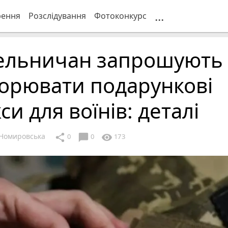
...
рення
Розслідування
Фотоконкурс
ельничан запрошують
орювати подарункові
си для воїнів: деталі
Номировська
chat_bubble
share
visibility
0
0
173