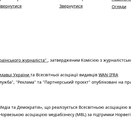
Звернутися
Звернутися
Огляди
раїнського журналіста"
, затвердженим Комісією з журналістськ
видавці України
та Всесвітньої асоціації видавців
WAN-IFRA
ужба", "Реклама" та "Партнерський проєкт" опубліковані на пр
едіа та Демократія», що реалізується Всесвітньою асоціацією в
Норвезькою асоціацією медіабізнесу (MBL) за підтримки Норвегі