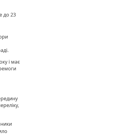
е до 23
вори
аді.
оку і має
еремоги
ередину
ереліку,
шники
мило