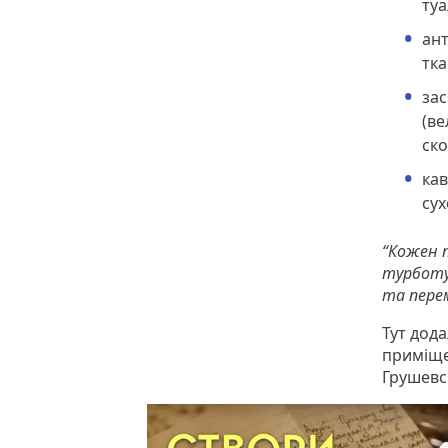
туа
ант
тка
зас
(ве
ско
кав
сух
“
Кожен п
турботу
та перем
Тут дод
приміщен
Грушевсь