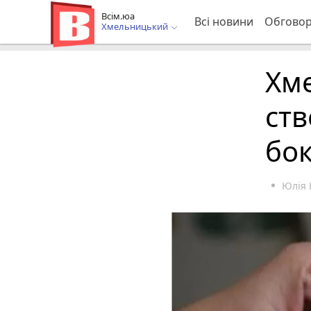
Всім.юа
Всі новини
Обгово
Хмельницький
Хм
ств
бок
Юлія 