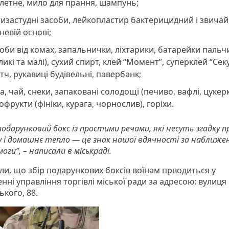
летне, мило для прання, шампунь;
изастудні засоби, лейкопластир бактерицидний і звича
невій основі;
оби від комах, запальнички, ліхтарики, батарейки пальч
ликі та малі), сухий спирт, клей “Момент”, суперклей “Сек
тч, рукавиці будівельні, павербанк;
а, чай, снеки, запаковані солодощі (печиво, вафлі, цукерк
офрукти (фініки, курага, чорнослив), горіхи.
одарунковий бокс із простими речами, які несуть згадку 
 і домашнє тепло — це знак нашої вдячності за наближе
оги”, – написали в міськраді.
али, що збір подарункових боксів воїнам прводиться у
ні управління торгівлі міської ради за адресою: вулиця
кого, 88.