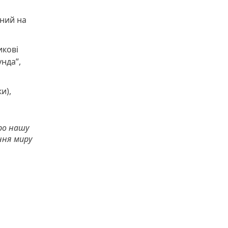
йний на
икові
унда”,
и),
про нашу
ння миру