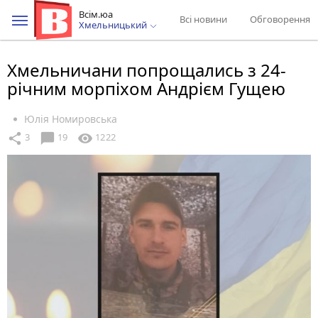
Всім.юа
Всі новини
Обговорення
Хмельницький
Хмельничани попрощались з 24-
річним морпіхом Андрієм Гущею
Юлія Номировська
chat_bubble
share
visibility
3
19
1222