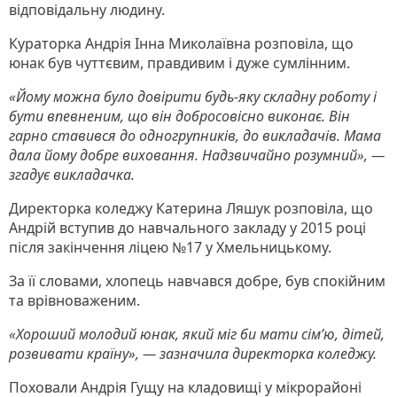
відповідальну людину.
Кураторка Андрія Інна Миколаївна розповіла, що
юнак був чуттєвим, правдивим і дуже сумлінним.
«Йому можна було довірити будь-яку складну роботу і
бути впевненим, що він добросовісно виконає. Він
гарно ставився до одногрупників, до викладачів. Мама
дала йому добре виховання. Надзвичайно розумний», —
згадує викладачка.
Директорка коледжу Катерина Ляшук розповіла, що
Андрій вступив до навчального закладу у 2015 році
після закінчення ліцею №17 у Хмельницькому.
За її словами, хлопець навчався добре, був спокійним
та врівноваженим.
«Хороший молодий юнак, який міг би мати сім’ю, дітей,
розвивати країну», — зазначила директорка коледжу.
Поховали Андрія Гущу на кладовищі у мікрорайоні