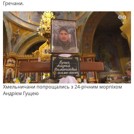
Гречани.
Хмельничани попрощались з 24-річним морпіхом
Андрієм Гущею