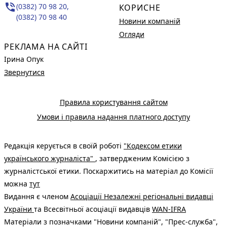
phone_in_talk
(0382) 70 98 20,
КОРИСНЕ
(0382) 70 98 40
Новини компаній
Огляди
РЕКЛАМА НА САЙТІ
Ірина Опук
Звернутися
Правила користування сайтом
Умови і правила надання платного доступу
Редакція керується в своїй роботі
"Кодексом етики
українського журналіста"
, затвердженим Комісією з
журналістської етики. Поскаржитись на матеріал до Комісії
можна
тут
Видання є членом
Асоціації Незалежні регіональні видавці
України
та Всесвітньої асоціації видавців
WAN-IFRA
Матеріали з позначками "Новини компаній", "Прес-служба",