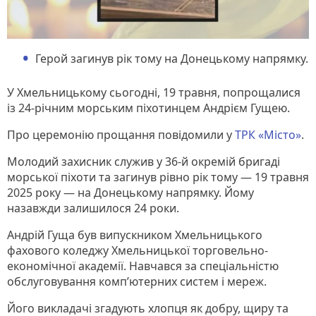
Герой загинув рік тому на Донецькому напрямку.
У Хмельницькому сьогодні, 19 травня, попрощалися
із 24-річним морським піхотинцем Андрієм Гущею.
Про церемонію прощання повідомили у
ТРК «Місто»
.
Молодий захисник служив у 36-й окремій бригаді
морської піхоти та загинув рівно рік тому — 19 травня
2025 року — на Донецькому напрямку. Йому
назавжди залишилося 24 роки.
Андрій Гуща був випускником Хмельницького
фахового коледжу Хмельницької торговельно-
економічної академії. Навчався за спеціальністю
обслуговування комп’ютерних систем і мереж.
Його викладачі згадують хлопця як добру, щиру та