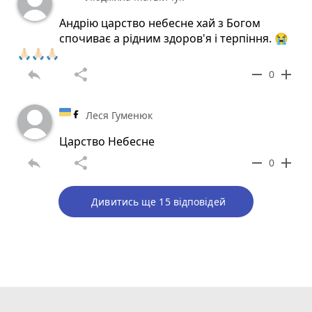
Андрію царство небесне хай з Богом
спочиває а рідним здоров'я і терпіння. 😭
🙏🏻🙏🏻🙏🏻
reply
share
remove
add
0
Леся Гуменюк
Царство Небесне
reply
share
remove
add
0
Дивитись ще 15 відповідей