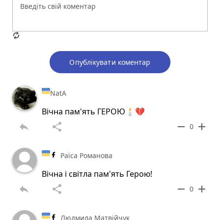
Опублікувати коментар
NatA
Вічна пам'ять ГЕРОЮ🕯️💔
reply
share
remove
add
0
Раїса Романова
Вічна і світла пам'ять Герою!
reply
share
remove
add
0
Людмила Матвійчук