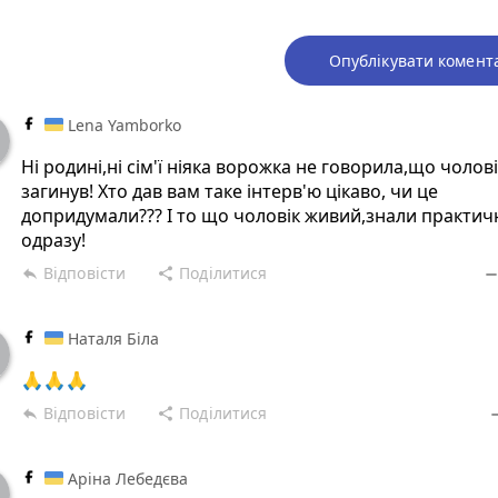
Опублікувати комент
Lena Yamborko
Ні родині,ні сім'ї ніяка ворожка не говорила,що чолов
загинув! Хто дав вам таке інтерв'ю цікаво, чи це
допридумали??? І то що чоловік живий,знали практич
одразу!
Відповісти
Поділитися
reply
share
remov
Наталя Біла
🙏🙏🙏
Відповісти
Поділитися
reply
share
rem
Аріна Лебедєва