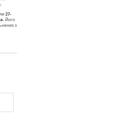
.
ули
27-
на.
Його
ьнених з