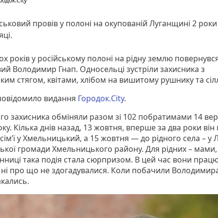
родок.City
ськовий провів у полоні на окупованій Луганщині 2 роки 
яці.
ох років у російському полоні на рідну землю повернувс
вий Володимир Гнап. Односельці зустріли захисника з
ким стягом, квітами, хлібом на вишитому рушнику та сіл
повідомило видання
Городок.City
.
ого захисника обміняли разом зі 102 побратимами 14 ве
ку. Кілька днів назад, 13 жовтня, вперше за два роки він
 сім’ї у Хмельницький, а 15 жовтня — до рідного села – у Л
ької громади Хмельницького району. Для рідних – мами,
інниці така подія стала сюрпризом. В цей час вони прац
й ні про що не здогадувалися. Коли побачили Володимир
акались.