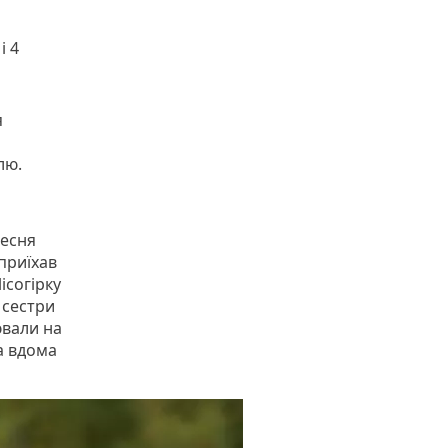
і 4
я
лю.
ресня
 приїхав
ісогірку
 сестри
ювали на
а вдома