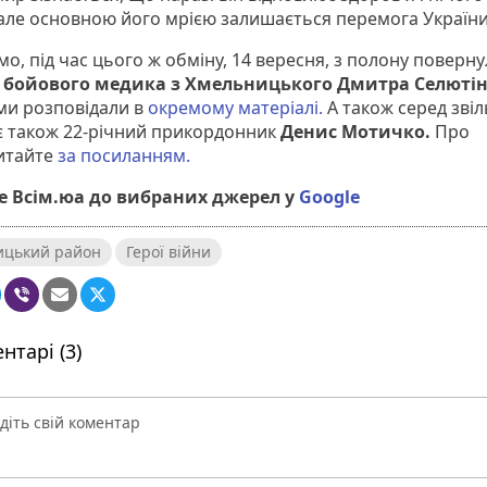
 але основною його мрією залишається перемога України
о, під час цього ж обміну, 14 вересня, з полону поверн
о бойового медика з Хмельницького Дмитра Селюті
 ми розповідали в
окремому матеріалі.
А також серед звіл
є також 22-річний прикордонник
Денис Мотичко.
Про
итайте
за посиланням.
 Всім.юа до вибраних джерел у
Google
ицький район
Герої війни
нтарі (3)