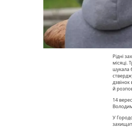
Рідні за
місяці. 
шукала б
ствердж
дзвінок 
й розпов
14 вере
Володим
У Город
захищат