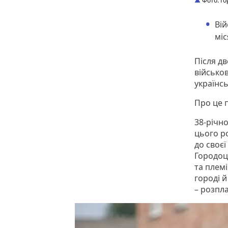
Фото: Го
Вій
міс
Після дв
військо
українсь
Про це 
38-річн
цього ро
до своєї
Городоц
та плем
городі 
– розпл