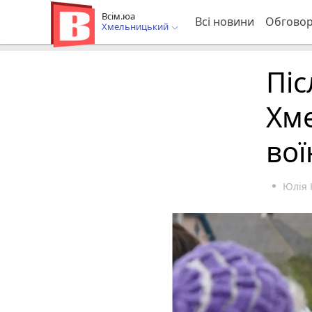
Всім.юа
Всі новини
Обгово
Хмельницький
Піс
Хм
во
Юлія 