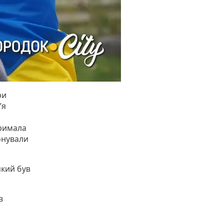
ри
’я
тримала
фонували
який був
в