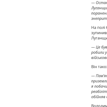
— Останн
Луганщин
пораненн
знеприто
На полі 
зупинив 
Луганщи
— Це був
робили у
військов
Він тако
— Пам’ят
приземли
я побачи
реабіліт
обійняв 
Володими