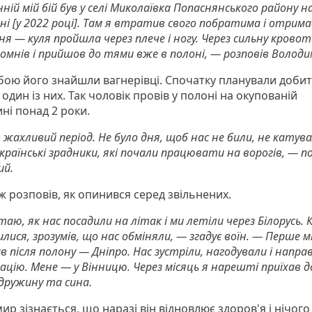
ій мій бій був у селі Миколаївка Попаснянського району н
і [у 2022 році]. Там я втратив свого побратима і отрим
я — куля пройшла через плече і ногу. Через сильну кровот
мнів і прийшов до тями вже в полоні, — розповів Володи
бою його знайшли вагнерівці. Спочатку планували добити
один із них. Так чоловік провів у полоні на окупованій
ні понад 2 роки.
 жахливий період. Не було дня, щоб нас не били, не катувал
країнські зрадники, які почали працювати на ворогів, — п
ий.
ж розповів, як опинився серед звільнених.
аю, як нас посадили на літак і ми летіли через Білорусь. 
лися, зрозумів, що нас обміняли, — згадує воїн. — Перше м
в після полону — Дніпро. Нас зустріли, нагодували і напра
ацію. Мене — у Вінницю. Через місяць я нарешті приїхав д
дружину та сина.
р зізнається, що наразі він відновлює здоров'я і нічого