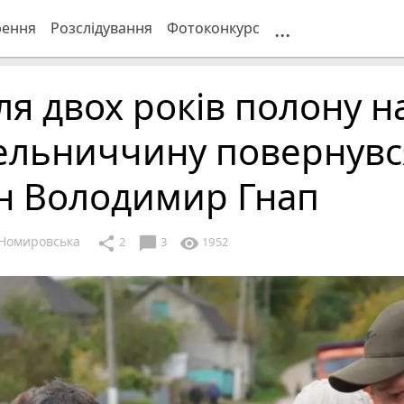
...
рення
Розслідування
Фотоконкурс
ля двох років полону н
ельниччину повернувс
їн Володимир Гнап
Номировська
chat_bubble
share
visibility
2
3
1952