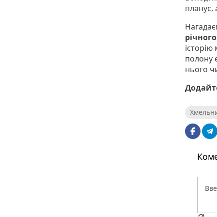
планує,
Нагадаєм
річног
історію
полону 
нього ч
Додайте
Хмельн
Коме