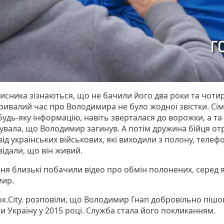
хисника зізнаються, що не бачили його два роки та чоти
Тривалий час про Володимира не було жодної звістки. Сім
удь-яку інформацію, навіть зверталася до ворожки, а та
увала, що Володимир загинув. А потім дружина бійця о
від українських військових, які виходили з полону, теле
ідали, що він живий.
сня близькі побачили відео про обмін полонених, серед 
ир.
ок.City. розповіли, що Володимир Гнап добровільно пішо
и Україну у 2015 році. Служба стала його покликанням.