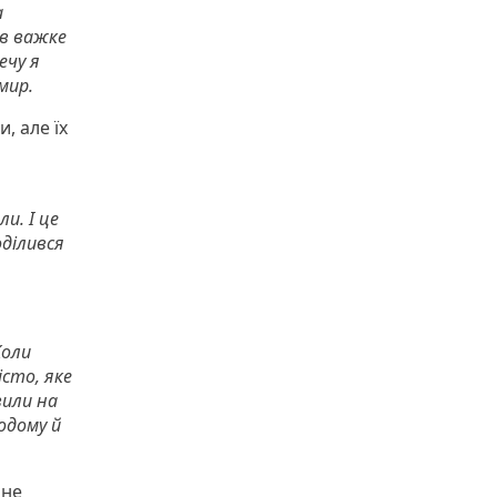
а
ав важке
ечу я
мир.
, але їх
и. І це
оділився
Коли
істо, яке
вили на
одому й
 не