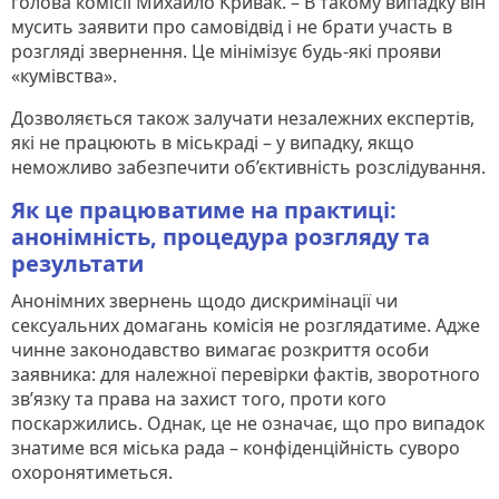
голова комісії Михайло Кривак. – В такому випадку він
мусить заявити про самовідвід і не брати участь в
розгляді звернення. Це мінімізує будь-які прояви
«кумівства».
Дозволяється також залучати незалежних експертів,
які не працюють в міськраді – у випадку, якщо
неможливо забезпечити об’єктивність розслідування.
Як це працюватиме на практиці:
анонімність, процедура розгляду та
результати
Анонімних звернень щодо дискримінації чи
сексуальних домагань комісія не розглядатиме. Адже
чинне законодавство вимагає розкриття особи
заявника: для належної перевірки фактів, зворотного
зв’язку та права на захист того, проти кого
поскаржились. Однак, це не означає, що про випадок
знатиме вся міська рада – конфіденційність суворо
охоронятиметься.