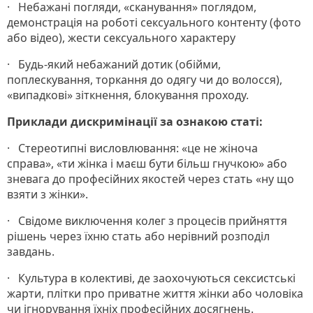
· Небажані погляди, «сканування» поглядом,
демонстрація на роботі сексуального контенту (фото
або відео), жести сексуального характеру
· Будь-який небажаний дотик (обійми,
поплескування, торкання до одягу чи до волосся),
«випадкові» зіткнення, блокування проходу.
Приклади дискримінації за ознакою статі:
· Стереотипні висловлювання: «це не жіноча
справа», «ти жінка і маєш бути більш гнучкою» або
зневага до професійних якостей через стать «ну що
взяти з жінки».
· Свідоме виключення колег з процесів прийняття
рішень через їхню стать або нерівний розподіл
завдань.
· Культура в колективі, де заохочуються сексистські
жарти, плітки про приватне життя жінки або чоловіка
чи ігнорування їхніх професійних досягнень.