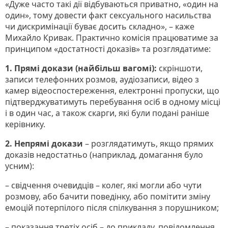
«Дуже часто такі дії відбуваються приватно, «один на
один», тому довести факт сексуального насильства
чи дискримінації буває досить складно», – каже
Михайло Кривак. Практично комісія працюватиме за
принципом «достатності доказів» та розглядатиме:
1. Прямі докази (найбільш вагомі):
скріншоти,
записи телефонних розмов, аудіозаписи, відео з
камер відеоспостереження, електронні пропуски, що
підтверджуватимуть перебування осіб в одному місці
і в один час, а також скарги, які були подані раніше
керівнику.
2. Непрямі докази
– розглядатимуть, якщо прямих
доказів недостатньо (наприклад, домагання було
усним):
– свідчення очевидців – колег, які могли або чути
розмову, або бачити поведінку, або помітити зміну
емоцій потерпілого після спілкування з порушником;
– показання третіх осіб – до прикладу, повідомлення,