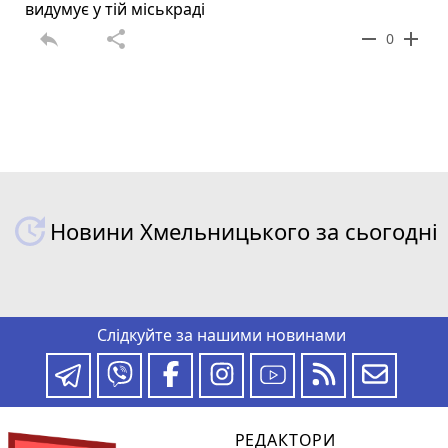
видумує у тій міськраді
reply
share
remove
add
0
Новини Хмельницького за сьогодні
Слідкуйте за нашими новинами
РЕДАКТОРИ