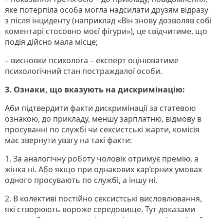
яке потерпіла особа могла надсилати друзям відразу
з після інциденту (наприклад «Він знову дозволяв собі
коментарі стосовно моєї фігури»), це свідчитиме, що
подія дійсно мала місце;
– висновки психолога – експерт оцінюватиме
психологічний стан постраждалої особи.
3. Ознаки, що вказують на дискримінацію:
Аби підтвердити факти дискримінації за статевою
ознакою, до прикладу, меншу зарплатню, відмову в
просуванні по службі чи сексистські жарти, комісія
має звернути увагу на такі факти:
1. За аналогічну роботу чоловік отримує премію, а
жінка ні. Або якщо при однакових кар’єрних умовах
одного просувають по службі, а іншу ні.
2. В колективі постійно сексистські висловлювання,
які створюють вороже середовище. Тут доказами