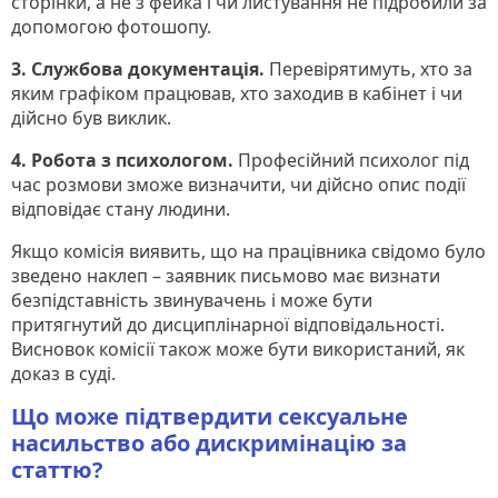
сторінки, а не з фейка і чи листування не підробили за
допомогою фотошопу.
3. Службова документація.
Перевірятимуть, хто за
яким графіком працював, хто заходив в кабінет і чи
дійсно був виклик.
4. Робота з психологом.
Професійний психолог під
час розмови зможе визначити, чи дійсно опис події
відповідає стану людини.
Якщо комісія виявить, що на працівника свідомо було
зведено наклеп – заявник письмово має визнати
безпідставність звинувачень і може бути
притягнутий до дисциплінарної відповідальності.
Висновок комісії також може бути використаний, як
доказ в суді.
Що може підтвердити сексуальне
насильство або дискримінацію за
статтю?