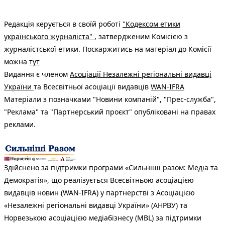
Редакція керується в своїй роботі
"Кодексом етики
українського журналіста"
, затвердженим Комісією з
журналістської етики. Поскаржитись на матеріал до Комісії
можна
тут
Видання є членом
Асоціації Незалежні регіональні видавці
України
та Всесвітньої асоціації видавців
WAN-IFRA
Матеріали з позначками "Новини компаній", "Прес-служба",
"Реклама" та "Партнерський проєкт" опубліковані на правах
реклами.
Здійснено за підтримки програми «Сильніші разом: Медіа та
Демократія», що реалізується Всесвітньою асоціацією
видавців новин (WAN-IFRA) у партнерстві з Асоціацією
«Незалежні регіональні видавці України» (АНРВУ) та
Норвезькою асоціацією медіабізнесу (MBL) за підтримки