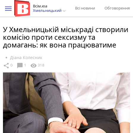
Всім.юа
Всі новини
Обговорення
Хмельницький
У Хмельницькій міськраді створили
комісію проти сексизму та
домагань: як вона працюватиме
Діана Колесник
chat_bubble
share
visibility
0
1
318