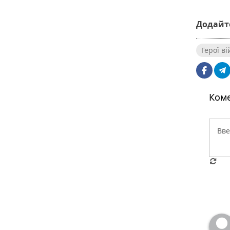
Додайте
Герої в
Коме