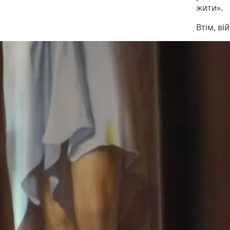
жити».
Втім, ві