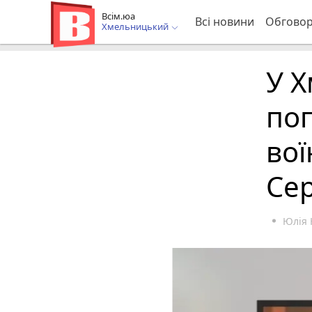
Всім.юа
Всі новини
Обгово
Хмельницький
У 
по
во
Се
Юлія 