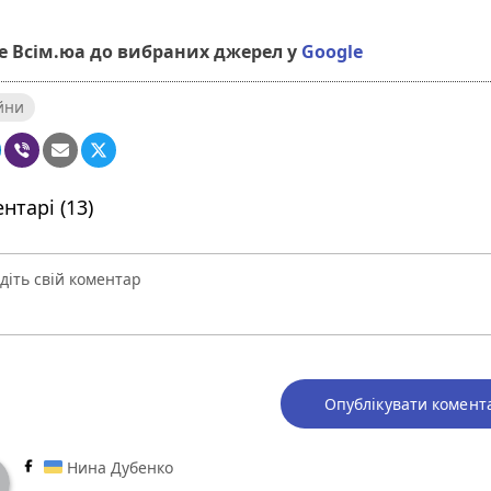
 Всім.юа до вибраних джерел у
Google
ійни
нтарі (13)
Опублікувати комент
Нина Дубенко