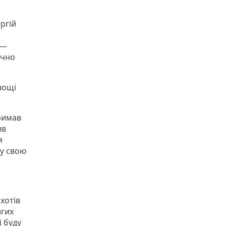
ргій
 —
ічно
нощі
тримав
ив
я
 у свою
хотів
вгих
і буду