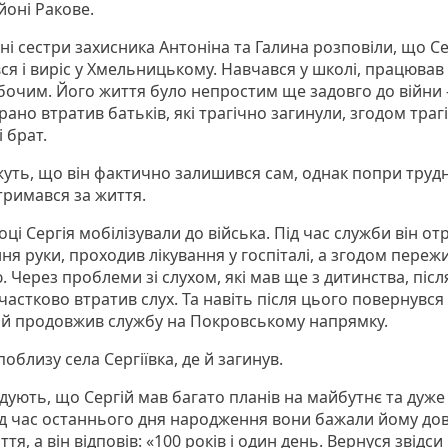
йоні Ракове.
ні сестри захисника Антоніна та Галина розповіли, що Се
ся і виріс у Хмельницькому. Навчався у школі, працював
бочим. Його життя було непростим ще задовго до війни
рано втратив батьків, які трагічно загинули, згодом траг
і брат.
ажуть, що він фактично залишився сам, однак попри труд
тримався за життя.
оці Сергія мобілізували до війська. Під час служби він о
я руки, проходив лікування у госпіталі, а згодом переж
. Через проблеми зі слухом, які мав ще з дитинства, післ
 частково втратив слух. Та навіть після цього повернувся
 й продовжив службу на Покровському напрямку.
облизу села Сергіївка, де й загинув.
адують, що Сергій мав багато планів на майбутнє та дуже 
ід час останнього дня народження вони бажали йому до
ття, а він відповів: «100 років і один день. Вернуся звідси 