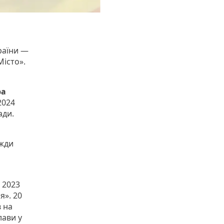
раїни —
істо».
ра
2024
ади.
вжди
з 2023
я». 20
 на
лави у