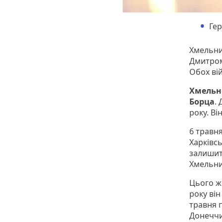
Гер
Хмельни
Дмитром
Обох ві
Хмельн
Борца
.
року. Ві
6 травн
Харківс
залишит
Хмельни
Цього ж 
року він
травня 
Донеччин