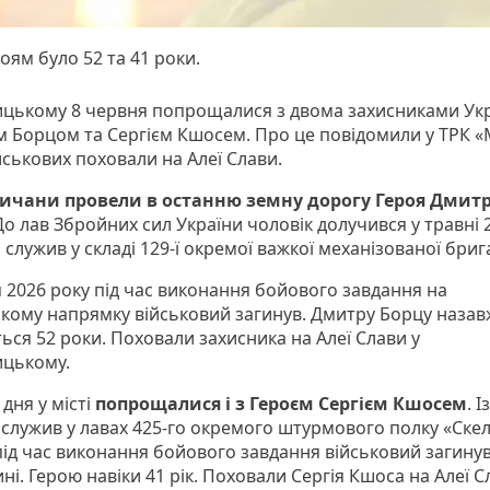
оям було 52 та 41 роки.
цькому 8 червня попрощалися з двома захисниками Ук
 Борцом та Сергієм Кшосем. Про це повідомили у ТРК «М
йськових поховали на Алеї Слави.
ичани провели в останню земну дорогу Героя Дмит
 До лав Збройних сил України чоловік долучився у травні 
н служив у складі 129-ї окремої важкої механізованої бриг
я 2026 року під час виконання бойового завдання на
ькому напрямку військовий загинув. Дмитру Борцу наза
ься 52 роки. Поховали захисника на Алеї Слави у
цькому.
дня у місті
попрощалися і з Героєм Сергієм Кшосем
. І
 служив у лавах 425-го окремого штурмового полку «Скел
під час виконання бойового завдання військовий загинув
і. Герою навіки 41 рік. Поховали Сергія Кшоса на Алеї С