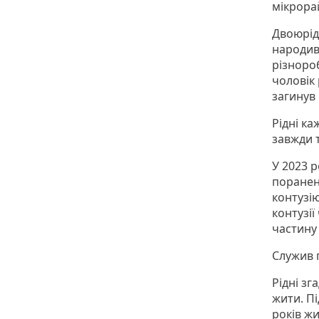
мікрора
Двоюрід
народив
різноро
чоловік 
загинув 
Рідні к
завжди 
У 2023 р
пораненн
контузію
контузії
частину
Служив п
Рідні зг
жити. П
років жи