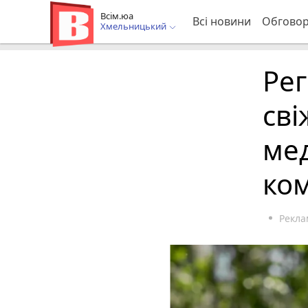
Всім.юа
Всі новини
Обгово
Хмельницький
Рег
сві
мед
ком
Рекла