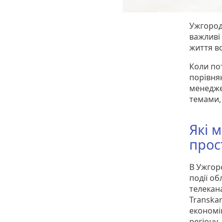
Ужгород
важливі 
життя в
Коли по
порівнян
менедже
темами, 
Які 
прос
В Ужгор
події об
телекана
Transkar
економік
регіону.