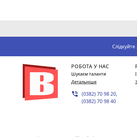
Слідкуйте
РОБОТА У НАС
Шукаєм таланти
Детальніше
phone_in_talk
(0382) 70 98 20,
(0382) 70 98 40