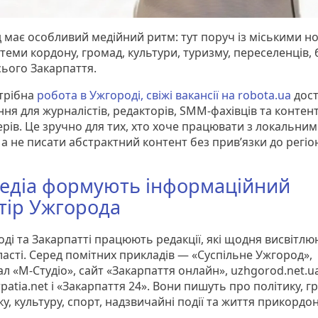
 має особливий медійний ритм: тут поруч із міськими 
теми кордону, громад, культури, туризму, переселенців, 
сього Закарпаття.
трібна
робота в Ужгороді, свіжі вакансії на robota.ua
дост
ня для журналістів, редакторів, SMM-фахівців та контент
рів. Це зручно для тих, хто хоче працювати з локальни
а не писати абстрактний контент без прив’язки до регіон
медіа формують інформаційний
тір Ужгорода
оді та Закарпатті працюють редакції, які щодня висвітл
ласті. Серед помітних прикладів — «Суспільне Ужгород»,
л «М-Студіо», сайт «Закарпаття онлайн», uzhgorod.net.ua
patia.net і «Закарпаття 24». Вони пишуть про політику, г
у, культуру, спорт, надзвичайні події та життя прикордо