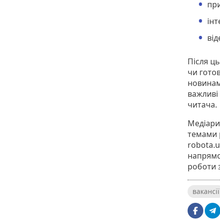
при
ін
від
Після ц
чи гото
новинам
важливі 
читача.
Медіари
темами 
robota.u
напрямо
роботи 
вакансії