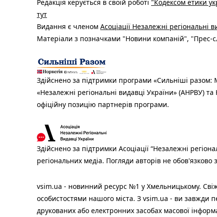
Редакція керується в своїй роботі
"Кодексом етики ук
тут
Видання є членом
Асоціації Незалежні регіональні 
Матеріали з позначками "Новини компаній", "Прес-сл
Здійснено за підтримки програми «Сильніші разом: М
«Незалежні регіональні видавці України» (АНРВУ) та 
офіційну позицію партнерів програми.
Здійснено за підтримки Асоціації “Незалежні регіона
регіональних медіа. Погляди авторів не обов'язково
vsim.ua - новинний ресурс №1 у Хмельницькому. Свіж
особистостями нашого міста. З vsim.ua - ви завжди п
друкованих або електронних засобах масової інформ