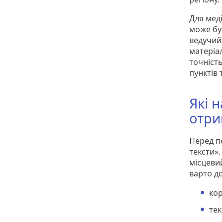
Для меді
може бут
ведучий
матеріа
точність
пунктів 
Які 
отри
Перед п
тексти»
місцеви
варто до
кор
тек