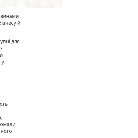
новинами
бізнесу й
упні для
-
ми
у.
юють
,
ромади,
нного