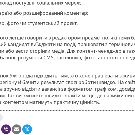
клад посту для соціальних мереж;
терв’ю або розшифрований коментар;
ео, фото чи студентський проєкт.
ього легше говорити з редактором предметно: які теми б
вий кандидат виїжджати на події, працювати з термінов
и або вести сторінки медіа. Для контент-менеджерів та
базове розуміння CMS, заголовків, фото, анонсів і повед
нок Ужгорода підходить тим, хто хоче працювати з жив
регіону й бачити результат своєї роботи швидко. На сайт
a зручно відсіяти вакансії за форматом, графіком, досвід
м. Так ви зможете швидко знайти місце, де навички пис
з контентом матимуть практичну цінність.