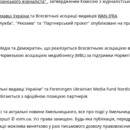
раїнського журналіста"
, затвердженим Комісією з журналістськ
видавці України
та Всесвітньої асоціації видавців
WAN-IFRA
ужба", "Реклама" та "Партнерський проєкт" опубліковані на пр
едіа та Демократія», що реалізується Всесвітньою асоціацією в
Норвезькою асоціацією медіабізнесу (MBL) за підтримки Норвегі
льні видавці України” та Foreningen Ukrainian Media Fund Nordic
 збігаються з офіційною позицією партнерів
і та актуальні новини Хмельницького, все про події у Хмельниц
ерші! © vsim.ua. Усі права захищені. Будь-яка публiкацiя, пере
ації можлива винятково у разі письмового дозволу правовласни