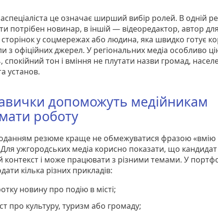
аспеціаліста це означає ширший вибір ролей. В одній ре
и потрібен новинар, в іншій — відеоредактор, автор для
 сторінок у соцмережах або людина, яка швидко готує ко
ли з офіційних джерел. У регіональних медіа особливо ц
, спокійний тон і вміння не плутати назви громад, насел
та установ.
навички допоможуть медійникам
мати роботу
оданням резюме краще не обмежуватися фразою «вмію 
. Для ужгородських медіа корисно показати, що кандидат
й контекст і може працювати з різними темами. У портф
дати кілька різних прикладів:
отку новину про подію в місті;
ст про культуру, туризм або громаду;