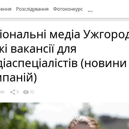
...
рення
Розслідування
Фотоконкурс
іональні медіа Ужгоро
жі вакансії для
іаспеціалістів (новини
паній)
ма
share
visibility
0
22