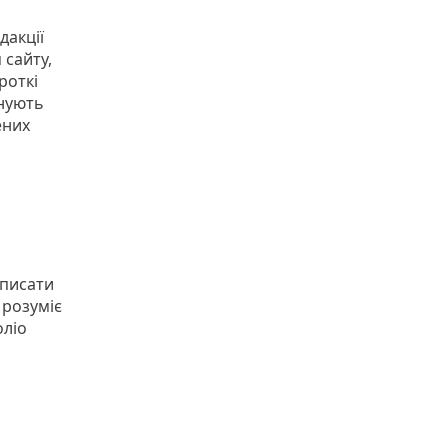
дакції
 сайту,
роткі
інують
ених
писати
 розуміє
оліо