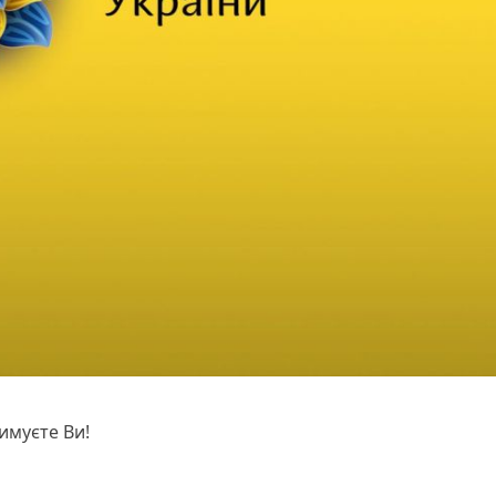
имуєте Ви!