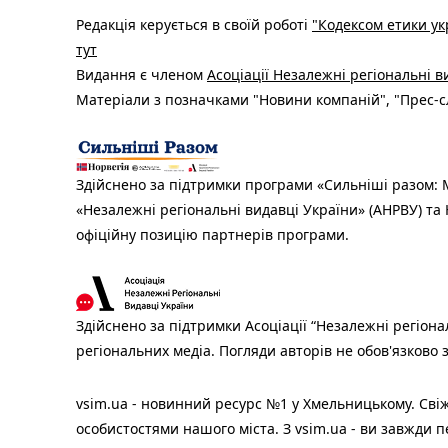
Редакція керується в своїй роботі
"Кодексом етики ук
тут
Видання є членом
Асоціації Незалежні регіональні 
Матеріали з позначками "Новини компаній", "Прес-сл
Здійснено за підтримки програми «Сильніші разом: М
«Незалежні регіональні видавці України» (АНРВУ) та 
офіційну позицію партнерів програми.
Здійснено за підтримки Асоціації “Незалежні регіона
регіональних медіа. Погляди авторів не обов'язково
vsim.ua - новинний ресурс №1 у Хмельницькому. Свіж
особистостями нашого міста. З vsim.ua - ви завжди п