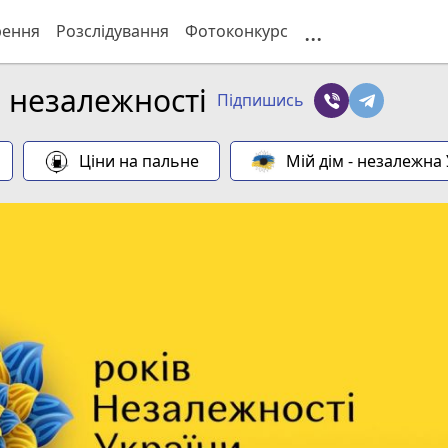
...
рення
Розслідування
Фотоконкурс
в незалежності
Підпишись
Ціни на пальне
Мій дім - незалежна