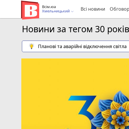
Всім.юа
Всі новини
Обгово
Хмельницький
Новини за тегом 30 рокі
Планові та аварійні відключення світла