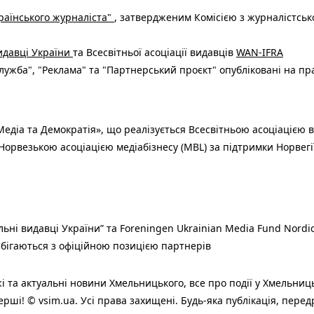
раїнського журналіста"
, затвердженим Комісією з журналістськ
видавці України
та Всесвітньої асоціації видавців
WAN-IFRA
ужба", "Реклама" та "Партнерський проєкт" опубліковані на пр
едіа та Демократія», що реалізується Всесвітньою асоціацією в
Норвезькою асоціацією медіабізнесу (MBL) за підтримки Норвегі
льні видавці України” та Foreningen Ukrainian Media Fund Nordic
 збігаються з офіційною позицією партнерів
і та актуальні новини Хмельницького, все про події у Хмельниц
ерші! © vsim.ua. Усі права захищені. Будь-яка публiкацiя, пере