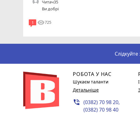
Читач35
Ви добрі
visibility
725
1
Слідкуйте
РОБОТА У НАС
Шукаєм таланти
Детальніше
phone_in_talk
(0382) 70 98 20,
(0382) 70 98 40