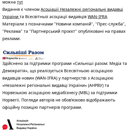
можна
тут
Видання є членом
Асоціації Незалежні регіональні видавці
України
та Всесвітньої асоціації видавців
WAN-IFRA
Матеріали з позначками "Новини компаній", "Прес-служба",
"Реклама" та "Партнерський проєкт" опубліковані на правах
реклами.
Здійснено за підтримки програми «Сильніші разом: Медіа та
Демократія», що реалізується Всесвітньою асоціацією
видавців новин (WAN-IFRA) у партнерстві з Асоціацією
«Незалежні регіональні видавці України» (АНРВУ) та
Норвезькою асоціацією медіабізнесу (MBL) за підтримки
Норвегії. Погляди авторів не обов’язково відображають
офіційну позицію партнерів програми.