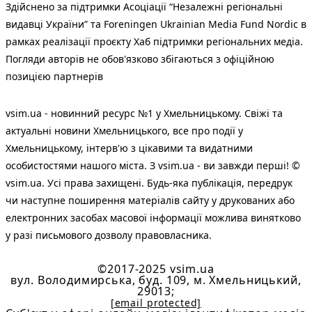
Здійснено за підтримки Асоціації “Незалежні регіональні
видавці України” та Foreningen Ukrainian Media Fund Nordic в
рамках реалізації проєкту Хаб підтримки регіональних медіа.
Погляди авторів не обов'язково збігаються з офіційною
позицією партнерів
vsim.ua - новинний ресурс №1 у Хмельницькому. Свіжі та
актуальні новини Хмельницького, все про події у
Хмельницькому, інтерв'ю з цікавими та видатними
особистостями нашого міста. З vsim.ua - ви завжди перші! ©
vsim.ua. Усі права захищені. Будь-яка публiкацiя, передрук
чи наступне поширення матеріалів сайту у друкованих або
електронних засобах масової інформації можлива винятково
у разі письмового дозволу правовласника.
©2017-2025 vsim.ua
вул. Володимирська, буд. 109, м. Хмельницький,
29013;
[email protected]