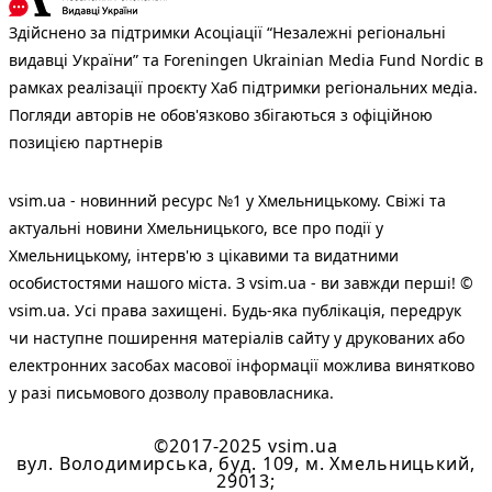
Здійснено за підтримки Асоціації “Незалежні регіональні
видавці України” та Foreningen Ukrainian Media Fund Nordic в
рамках реалізації проєкту Хаб підтримки регіональних медіа.
Погляди авторів не обов'язково збігаються з офіційною
позицією партнерів
vsim.ua - новинний ресурс №1 у Хмельницькому. Свіжі та
актуальні новини Хмельницького, все про події у
Хмельницькому, інтерв'ю з цікавими та видатними
особистостями нашого міста. З vsim.ua - ви завжди перші! ©
vsim.ua. Усі права захищені. Будь-яка публiкацiя, передрук
чи наступне поширення матеріалів сайту у друкованих або
електронних засобах масової інформації можлива винятково
у разі письмового дозволу правовласника.
©2017-2025 vsim.ua
вул. Володимирська, буд. 109, м. Хмельницький,
29013;