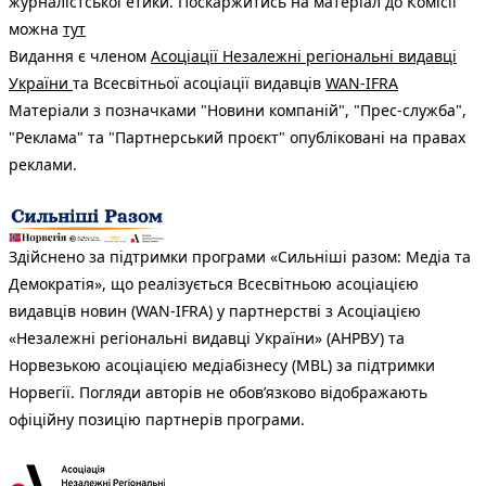
журналістської етики. Поскаржитись на матеріал до Комісії
прикрываются пафосной "типа" интилегенцыей, что вот так
можна
тут
прям все за правосудие, а сами бы не дай Бог оказавшись в
Видання є членом
такой ситуации поступали точно также!!!!!!!!!!!!
Асоціації Незалежні регіональні видавці
України
та Всесвітньої асоціації видавців
WAN-IFRA
Матеріали з позначками "Новини компаній", "Прес-служба",
"Реклама" та "Партнерський проєкт" опубліковані на правах
реклами.
Здійснено за підтримки програми «Сильніші разом: Медіа та
Демократія», що реалізується Всесвітньою асоціацією
видавців новин (WAN-IFRA) у партнерстві з Асоціацією
«Незалежні регіональні видавці України» (АНРВУ) та
Норвезькою асоціацією медіабізнесу (MBL) за підтримки
Норвегії. Погляди авторів не обов’язково відображають
офіційну позицію партнерів програми.