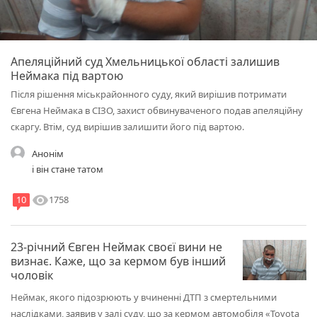
Апеляційний суд Хмельницької області залишив
Неймака під вартою
Після рішення міськрайонного суду, який вирішив потримати
Євгена Неймака в СІЗО, захист обвинуваченого подав апеляційну
скаргу. Втім, суд вирішив залишити його під вартою.
Анонім
і він стане татом
visibility
1758
10
23-річний Євген Неймак своєї вини не
визнає. Каже, що за кермом був інший
чоловік
Неймак, якого підозрюють у вчиненні ДТП з смертельними
наслідками, заявив у залі суду, що за кермом автомобіля «Toyota