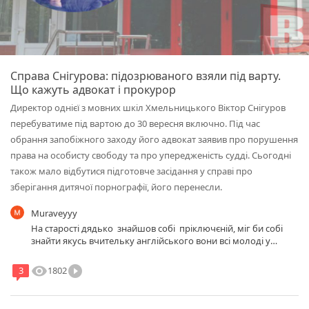
Справа Снігурова: підозрюваного взяли під варту.
Що кажуть адвокат і прокурор
Директор однієї з мовних шкіл Хмельницького Віктор Снігуров
перебуватиме під вартою до 30 вересня включно. Під час
обрання запобіжного заходу його адвокат заявив про порушення
права на особисту свободу та про упередженість судді. Сьогодні
також мало відбутися підготовче засідання у справі про
зберігання дитячої порнографії, його перенесли.
Muraveyyy
На старості дядько знайшов собі пріключєній, міг би собі
знайти якусь вчительку англійського вони всі молоді у
школах і люблять на бмв поїздити..., і кувиркався би з нею
зранку до ночі, і небулоб геморою, і ще момент а адвокат
visibility
play_circle_filled
1802
3
Тарадуда що не знає що поліція може затримати на кілька
годин просто по протоколу затримання, чи Тарадуда не
бачить що зараз на вулицях взагалі без бумаг затримують...