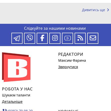
keyboard_arrow_right
Дивитись ще
Слідкуйте за нашими новинами
РЕДАКТОРИ
Максим Фарина
Звернутися
РОБОТА У НАС
Шукаєм таланти
Детальніше
(0382) 70 98 20,