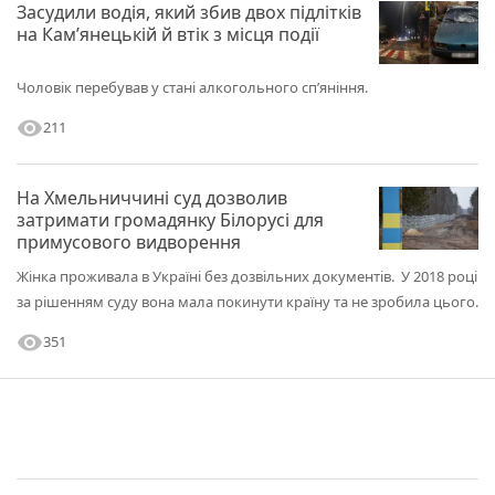
Засудили водія, який збив двох підлітків
ну ось вони( поліція)і вложилися в дві години бігом до суду
його привезли, і це вже інша суть оскарження, бо слідчий
на Кам’янецькій й втік з місця події
суддя ухвалив зовсім іншу річь яка не має відношення до
затримання.
Чоловік перебував у стані алкогольного сп’яніння.
visibility
211
На Хмельниччині суд дозволив
затримати громадянку Білорусі для
примусового видворення
Жінка проживала в Україні без дозвільних документів. У 2018 році
за рішенням суду вона мала покинути країну та не зробила цього.
visibility
351