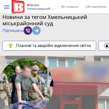
Всім.юа
Всі новини
Обговорення
Хмельницький
Новини за тегом Хмельницький
міськрайонний суд
Підпишись
Планові та аварійні відключення світла