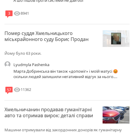
А шо пішов проти системи не дай бог
visibility
8941
3
Помер суддя Хмельницького
міськрайонного суду Борис Продан
Йому було 63 роки.
Lyudmyla Pashenka
Марта Добринська він також «допоміг» і моїй матусі 😡
скільки людей залишили негативний відгук за нього.
Співчуваю людям, які від нього постраждали.
visibility
11362
57
Хмельничанин продавав гуманітарні
авто та отримав вирок: деталі справи
Машини отримували від закордонних донорів як гуманітарну