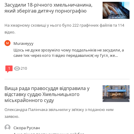
Засудили 18-річного хмельничанина,
який зберігав дитячу порнографію
На хмарному сховищі у нього було 222 графічних файлів та 114
відео.
Muraveyyy
Щось не дуже зрозуміло чому поддєльніків не засудили, а
саме тих через кого ті відео передавалися( ну Гугл, же
напевне йому допоміг у злочині), а також спільники з базою
даних де саме були ті файли у кого на серверах лежали? Бо
visibility
210
1
щось наші слєдоватєлі як завжди на одного все навішили ,
агов поліція Ви не всіх учасників злочину закрили
Вища рада правосуддя відправила у
відставку суддю Хмельницького
міськрайонного суду
Олександра Палінчака звільнили у зв’язку з поданою ним
заявою.
Сікора Руслан