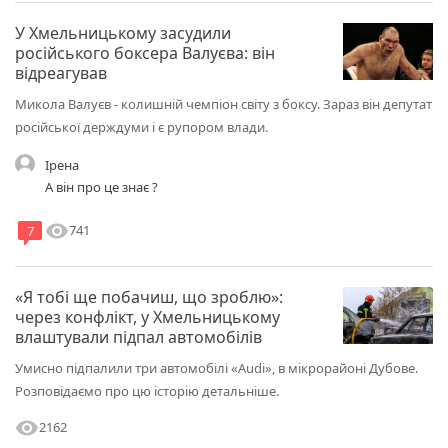
У Хмельницькому засудили
російського боксера Валуєва: він
відреагував
Микола Валуєв - колишній чемпіон світу з боксу. Зараз він депутат
російської держдуми і є рупором влади.
Ірена
А він про це знає ?
visibility
741
7
«Я тобі ще побачиш, що зроблю»:
через конфлікт, у Хмельницькому
влаштували підпал автомобілів
Умисно підпалили три автомобілі «Audi», в мікрорайоні Дубове.
Розповідаємо про цю історію детальніше.
visibility
2162