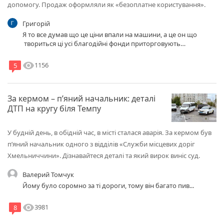
допомогу. Продаж оформляли як «безоплатне користування».
Григорій
Я то все думав що це ціни впали на машини, а це он що
твориться ці усі благодійні фонди приторговують
машинами без документів нориальних
visibility
1156
5
За кермом – п’яний начальник: деталі
ДТП на кругу біля Темпу
У будній день, в обідній час, в місті сталася аварія. За кермом був
п’яний начальник одного з відділів «Служби місцевих доріг
Хмельниччини». Дізнавайтеся деталі та який вирок виніс суд.
Валерий Томчук
Йому було соромно за ті дороги, тому він багато пив...
visibility
3981
8