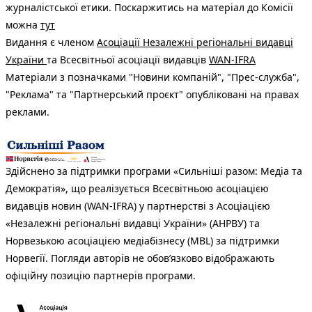
журналістської етики. Поскаржитись на матеріал до Комісії
можна
тут
Видання є членом
Асоціації Незалежні регіональні видавці
України
та Всесвітньої асоціації видавців
WAN-IFRA
Матеріали з позначками "Новини компаній", "Прес-служба",
"Реклама" та "Партнерський проєкт" опубліковані на правах
реклами.
Здійснено за підтримки програми «Сильніші разом: Медіа та
Демократія», що реалізується Всесвітньою асоціацією
видавців новин (WAN-IFRA) у партнерстві з Асоціацією
«Незалежні регіональні видавці України» (АНРВУ) та
Норвезькою асоціацією медіабізнесу (MBL) за підтримки
Норвегії. Погляди авторів не обов’язково відображають
офіційну позицію партнерів програми.