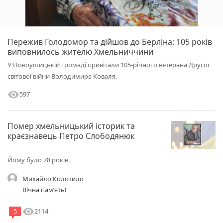
Пережив Голодомор та дійшов до Берліна: 105 років
виповнилось жителю Хмельниччини
У Новоушицькій громаді привітали 105-річного ветерана Другої
світової війни Володимира Коваля.
visibility
597
Помер хмельницький історик та
краєзнавець Петро Слободянюк
Йому було 78 років.
Михайло Колотило
Вічна памʼять!
visibility
2114
5