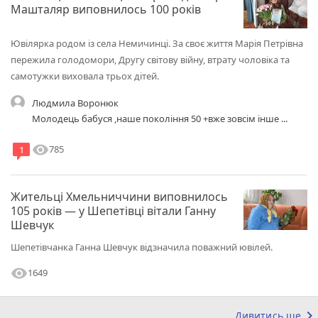
Машталяр виповнилось 100 років
Ювілярка родом із села Немичинці. За своє життя Марія Петрівна
пережила голодомори, Другу світову війну, втрату чоловіка та
самотужки виховала трьох дітей.
Людмила Воронюк
Молодець бабуся ,наше покоління 50 +вже зовсім інше ...
visibility
785
1
Жительці Хмельниччини виповнилось
105 років — у Шепетівці вітали Ганну
Шевчук
Шепетівчанка Ганна Шевчук відзначила поважний ювілей.
visibility
1649
keyboard_arrow_right
Дивитись ще