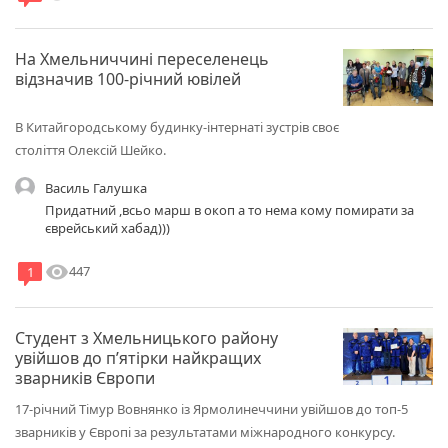
дорозі зустрівся такий старий їздун!
На Хмельниччині переселенець
відзначив 100-річний ювілей
В Китайгородському будинку-інтернаті зустрів своє
століття Олексій Шейко.
Василь Галушка
Придатний ,всьо марш в окоп а то нема кому помирати за
єврейський хабад)))
visibility
447
1
Студент з Хмельницького району
увійшов до п’ятірки найкращих
зварників Європи
17-річний Тімур Вовнянко із Ярмолинеччини увійшов до топ-5
зварників у Європі за результатами міжнародного конкурсу.