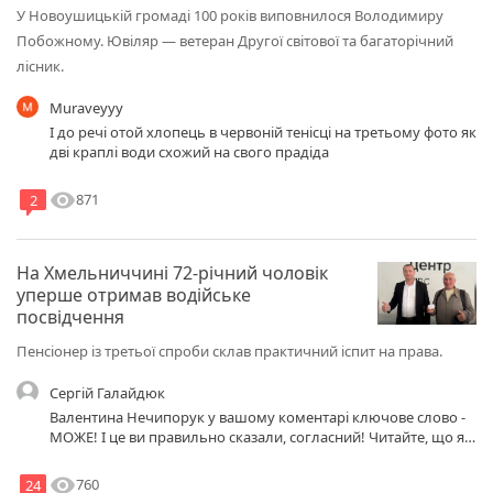
У Новоушицькій громаді 100 років виповнилося Володимиру
Побожному. Ювіляр — ветеран Другої світової та багаторічний
лісник.
Muraveyyy
І до речі отой хлопець в червоній тенісці на третьому фото як
дві краплі води схожий на свого прадіда
visibility
871
2
На Хмельниччині 72-річний чоловік
уперше отримав водійське
посвідчення
Пенсіонер із третьої спроби склав практичний іспит на права.
Сергій Галайдюк
Валентина Нечипорук у вашому коментарі ключове слово -
МОЖЕ! І це ви правильно сказали, согласний! Читайте, що я
написав Миколі Ковалю, не буду повторювати! А нащот
всрались, то не согласний! Але не хотів би, щоб мені на
visibility
760
24