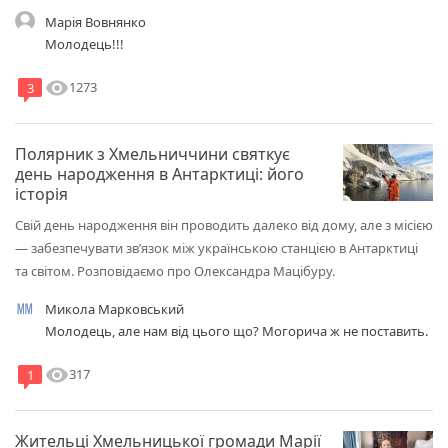
Марія Вовнянко
Молодець!!!
visibility
1273
3
Полярник з Хмельниччини святкує
день народження в Антарктиці: його
історія
Свій день народження він проводить далеко від дому, але з місією
— забезпечувати зв’язок між українською станцією в Антарктиці
та світом. Розповідаємо про Олександра Мацібуру.
Микола Марковський
Молодець, але нам від цього що? Могорича ж не поставить.
visibility
317
1
Жительці Хмельницької громади Марії