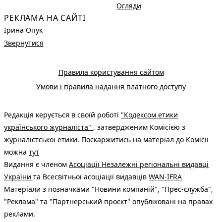
Огляди
РЕКЛАМА НА САЙТІ
Ірина Опук
Звернутися
Правила користування сайтом
Умови і правила надання платного доступу
Редакція керується в своїй роботі
"Кодексом етики
українського журналіста"
, затвердженим Комісією з
журналістської етики. Поскаржитись на матеріал до Комісії
можна
тут
Видання є членом
Асоціації Незалежні регіональні видавці
України
та Всесвітньої асоціації видавців
WAN-IFRA
Матеріали з позначками "Новини компаній", "Прес-служба",
"Реклама" та "Партнерський проєкт" опубліковані на правах
реклами.