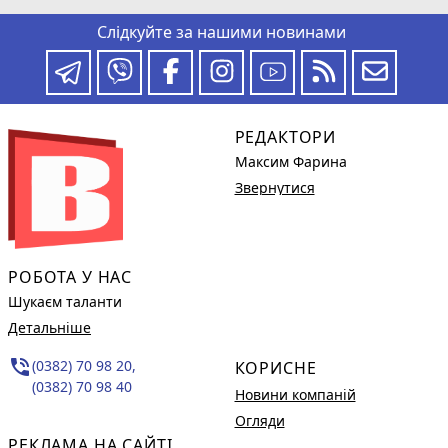
Слідкуйте за нашими новинами
РЕДАКТОРИ
Максим Фарина
Звернутися
РОБОТА У НАС
Шукаєм таланти
Детальніше
phone_in_talk
(0382) 70 98 20,
КОРИСНЕ
(0382) 70 98 40
Новини компаній
Огляди
РЕКЛАМА НА САЙТІ