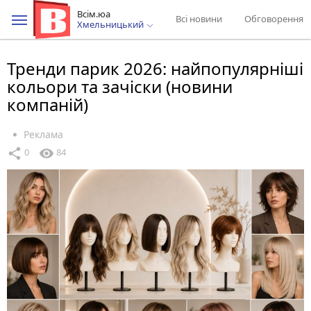
Всім.юа
Всі новини
Обговорення
Хмельницький
Тренди парик 2026: найпопулярніші
кольори та зачіски (новини
компаній)
Реклама
share
visibility
0
84