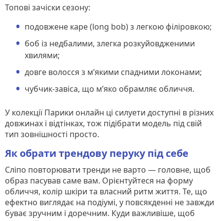
Топові зачіски сезону:
подовжене каре (long bob) з легкою філіровкою;
боб із недбалими, злегка розкуйовдженими
хвилями;
довге волосся з м’якими спадними локонами;
чубчик-завіса, що м’яко обрамляє обличчя.
У колекції Парики онлайн ці силуети доступні в різних
довжинах і відтінках, тож підібрати модель під свій
тип зовнішності просто.
Як обрати трендову перуку під себе
Сліпо повторювати тренди не варто — головне, щоб
образ пасував саме вам. Орієнтуйтеся на форму
обличчя, колір шкіри та власний ритм життя. Те, що
ефектно виглядає на подіумі, у повсякденні не завжди
буває зручним і доречним. Куди важливіше, щоб