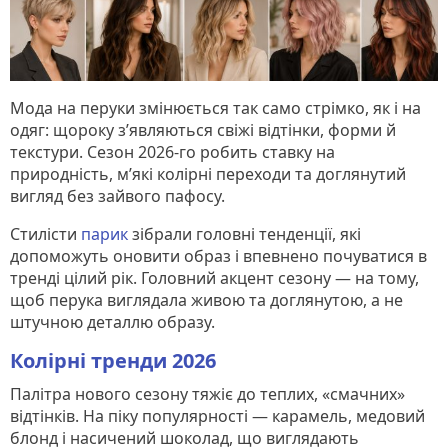
Мода на перуки змінюється так само стрімко, як і на
одяг: щороку з’являються свіжі відтінки, форми й
текстури. Сезон 2026-го робить ставку на
природність, м’які колірні переходи та доглянутий
вигляд без зайвого пафосу.
Стилісти
парик
зібрали головні тенденції, які
допоможуть оновити образ і впевнено почуватися в
тренді цілий рік. Головний акцент сезону — на тому,
щоб перука виглядала живою та доглянутою, а не
штучною деталлю образу.
Колірні тренди 2026
Палітра нового сезону тяжіє до теплих, «смачних»
відтінків. На піку популярності — карамель, медовий
блонд і насичений шоколад, що виглядають