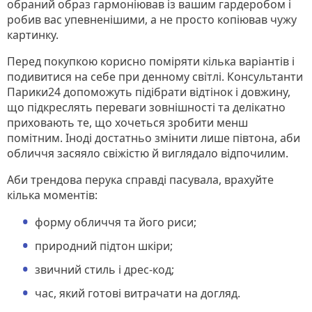
обраний образ гармоніював із вашим гардеробом і
робив вас упевненішими, а не просто копіював чужу
картинку.
Перед покупкою корисно поміряти кілька варіантів і
подивитися на себе при денному світлі. Консультанти
Парики24 допоможуть підібрати відтінок і довжину,
що підкреслять переваги зовнішності та делікатно
приховають те, що хочеться зробити менш
помітним. Іноді достатньо змінити лише півтона, аби
обличчя засяяло свіжістю й виглядало відпочилим.
Аби трендова перука справді пасувала, врахуйте
кілька моментів:
форму обличчя та його риси;
природний підтон шкіри;
звичний стиль і дрес-код;
час, який готові витрачати на догляд.