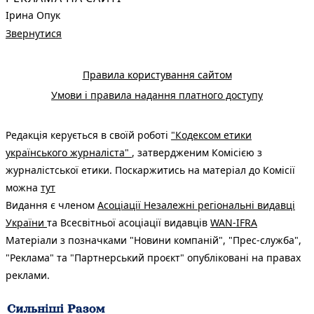
Ірина Опук
Звернутися
Правила користування сайтом
Умови і правила надання платного доступу
Редакція керується в своїй роботі
"Кодексом етики
українського журналіста"
, затвердженим Комісією з
журналістської етики. Поскаржитись на матеріал до Комісії
можна
тут
Видання є членом
Асоціації Незалежні регіональні видавці
України
та Всесвітньої асоціації видавців
WAN-IFRA
Матеріали з позначками "Новини компаній", "Прес-служба",
"Реклама" та "Партнерський проєкт" опубліковані на правах
реклами.