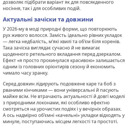
дозволяє підібрати варіант як для повсякденного
носіння, так і для особливих подій.
Актуальні зачіски та довжини
У 2026-му в моді природні форми, що повторюють
рух живого волосся. Замість ідеально рівних укладок
— легка недбалість, м’які хвилі та об’єм біля коренів.
Така зачіска виглядає сучасно й не вимагає
щоденного ретельного вкладання перед дзеркалом.
Ефект «я просто прокинулася красивою» залишається
одним із головних орієнтирів сезону й економить
чимало часу зранку.
Серед довжин лідирують подовжене каре та боб з
рваними кінчиками — вони універсальні й пасують
майже всім. Не втрачають актуальності й довгі моделі
з природними локонами, які особливо ефектно
смотряться на урочистих подіях і у вечірніх образах.
А ось надмірно об’ємні «качельні» укладки відходять у
минуле, поступаючись місцем легкості та простоті.