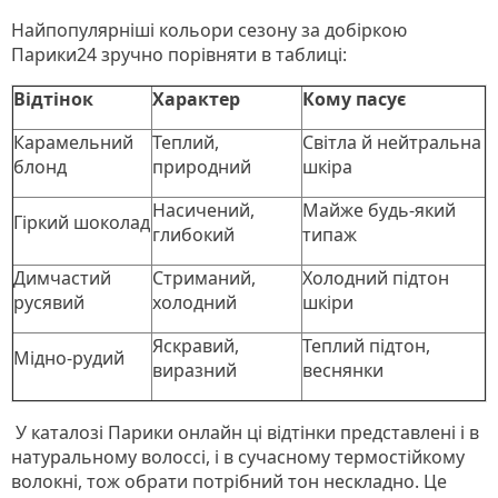
Найпопулярніші кольори сезону за добіркою
Парики24 зручно порівняти в таблиці:
Відтінок
Характер
Кому пасує
Карамельний
Теплий,
Світла й нейтральна
блонд
природний
шкіра
Насичений,
Майже будь-який
Гіркий шоколад
глибокий
типаж
Димчастий
Стриманий,
Холодний підтон
русявий
холодний
шкіри
Яскравий,
Теплий підтон,
Мідно-рудий
виразний
веснянки
У каталозі Парики онлайн ці відтінки представлені і в
натуральному волоссі, і в сучасному термостійкому
волокні, тож обрати потрібний тон нескладно. Це