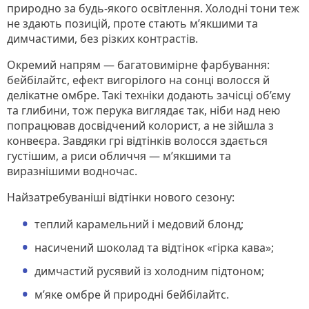
природно за будь-якого освітлення. Холодні тони теж
не здають позицій, проте стають м’якшими та
димчастими, без різких контрастів.
Окремий напрям — багатовимірне фарбування:
бейбілайтс, ефект вигорілого на сонці волосся й
делікатне омбре. Такі техніки додають зачісці об’єму
та глибини, тож перука виглядає так, ніби над нею
попрацював досвідчений колорист, а не зійшла з
конвеєра. Завдяки грі відтінків волосся здається
густішим, а риси обличчя — м’якшими та
виразнішими водночас.
Найзатребуваніші відтінки нового сезону:
теплий карамельний і медовий блонд;
насичений шоколад та відтінок «гірка кава»;
димчастий русявий із холодним підтоном;
м’яке омбре й природні бейбілайтс.