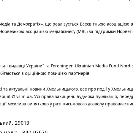
едіа та Демократія», що реалізується Всесвітньою асоціацією в
Норвезькою асоціацією медіабізнесу (MBL) за підтримки Норвегі
льні видавці України” та Foreningen Ukrainian Media Fund Nordic
 збігаються з офіційною позицією партнерів
і та актуальні новини Хмельницького, все про події у Хмельниц
ерші! © vsim.ua. Усі права захищені. Будь-яка публiкацiя, пере
ації можлива винятково у разі письмового дозволу правовласни
ький, 29013;
р медіа - R40-02670.