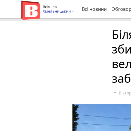
Всім.юа
Всі новини
Обгово
Хмельницький
Біл
зби
вел
заб
Вікто