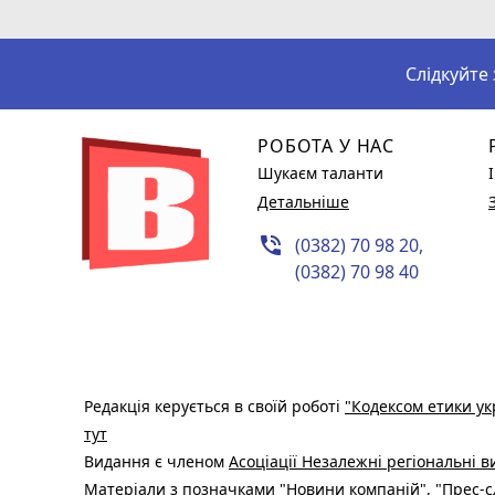
Слідкуйте
РОБОТА У НАС
Шукаєм таланти
Детальніше
phone_in_talk
(0382) 70 98 20,
(0382) 70 98 40
Редакція керується в своїй роботі
"Кодексом етики ук
тут
Видання є членом
Асоціації Незалежні регіональні 
Матеріали з позначками "Новини компаній", "Прес-сл