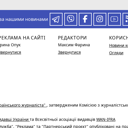
 за нашими новинами
РЕКЛАМА НА САЙТІ
РЕДАКТОРИ
КОРИС
Ірина Опук
Максим Фарина
Новини к
Звернутися
Звернутися
Огляди
раїнського журналіста"
, затвердженим Комісією з журналістськ
видавці України
та Всесвітньої асоціації видавців
WAN-IFRA
ужба", "Реклама" та "Партнерський проєкт" опубліковані на пр