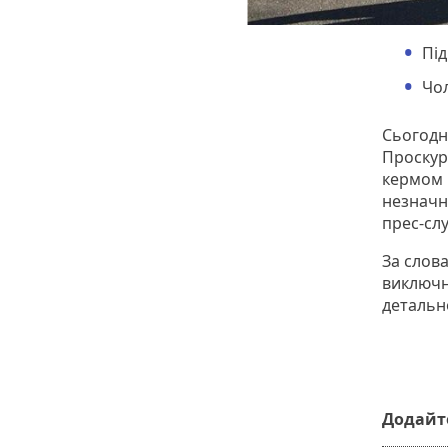
Під
Чол
Сьогодні
Проскурі
кермом м
незначн
прес-слу
За слов
виключно
детальн
Додайте