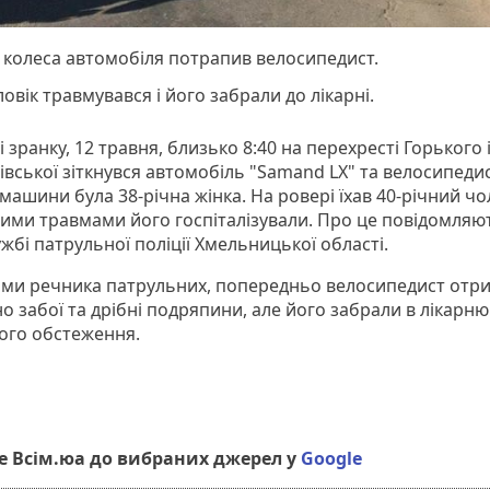
 колеса автомобіля потрапив велосипедист.
овік травмувався і його забрали до лікарні.
 зранку, 12 травня, близько 8:40 на перехресті Горького 
вської зіткнувся автомобіль "Samand LX" та велосипедис
ашини була 38-річна жінка. На ровері їхав 40-річний чол
ими травмами його госпіталізували. Про це повідомляю
жбі патрульної поліції Хмельницької області.
ами речника патрульних, попередньо велосипедист отр
 забої та дрібні подряпини, але його забрали в лікарню
ого обстеження.
 Всім.юа до вибраних джерел у
Google