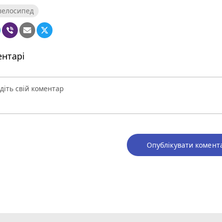
велосипед
нтарі
Опублікувати комент