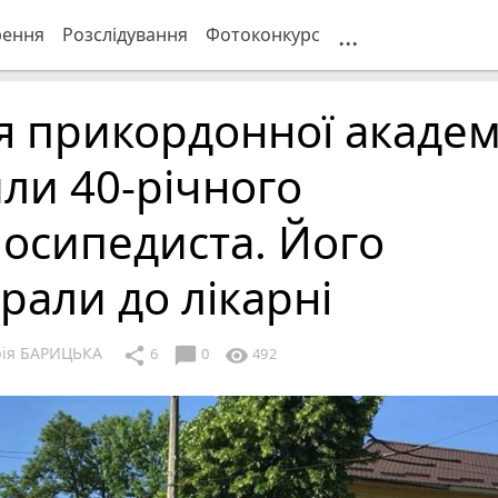
...
рення
Розслідування
Фотоконкурс
я прикордонної академ
ли 40-річного
осипедиста. Його
рали до лікарні
рія БАРИЦЬКА
chat_bubble
share
visibility
6
0
492