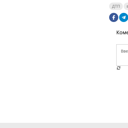
ДТП
Коме