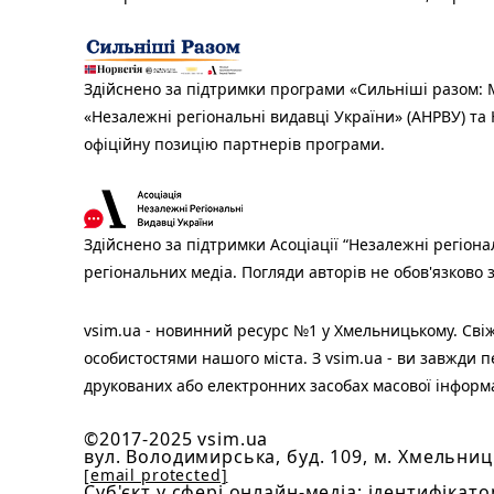
Здійснено за підтримки програми «Сильніші разом: М
«Незалежні регіональні видавці України» (АНРВУ) та 
офіційну позицію партнерів програми.
Здійснено за підтримки Асоціації “Незалежні регіона
регіональних медіа. Погляди авторів не обов'язково
vsim.ua - новинний ресурс №1 у Хмельницькому. Свіж
особистостями нашого міста. З vsim.ua - ви завжди п
друкованих або електронних засобах масової інформ
©2017-2025 vsim.ua
вул. Володимирська, буд. 109, м. Хмельниц
[email protected]
Cуб'єкт у сфері онлайн-медіа; ідентифікато