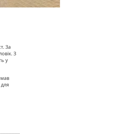
і
т. За
овік. З
ть у
имав
 для