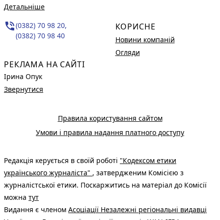
Детальніше
phone_in_talk
(0382) 70 98 20,
КОРИСНЕ
(0382) 70 98 40
Новини компаній
Огляди
РЕКЛАМА НА САЙТІ
Ірина Опук
Звернутися
Правила користування сайтом
Умови і правила надання платного доступу
Редакція керується в своїй роботі
"Кодексом етики
українського журналіста"
, затвердженим Комісією з
журналістської етики. Поскаржитись на матеріал до Комісії
можна
тут
Видання є членом
Асоціації Незалежні регіональні видавці