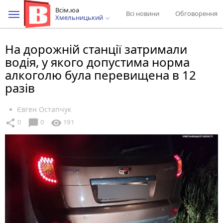
Всім.юа
Всі новини
Обговорення
Хмельницький
На дорожній станції затримали
водія, у якого допустима норма
алкоголю була перевищена в 12
разів
Євген Остапчук
chat_bubble
share
visibility
0
0
191