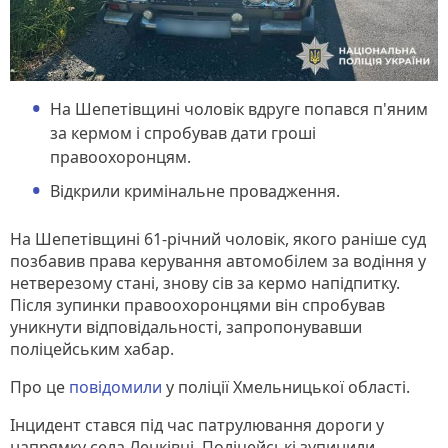
На Шепетівщині чоловік вдруге попався п'яним
за кермом і спробував дати гроші
правоохоронцям.
Відкрили кримінальне провадження.
На Шепетівщині 61-річний чоловік, якого раніше суд
позбавив права керування автомобілем за водіння у
нетверезому стані, знову сів за кермо напідпитку.
Після зупинки правоохоронцями він спробував
уникнути відповідальності, запропонувавши
поліцейським хабар.
Про це
повідомили
у поліції Хмельницької області.
Інцидент стався під час патрулювання дороги у
напрямку села Ленківці. Поліцейські зупинили