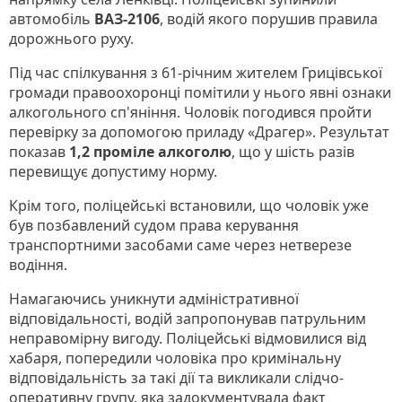
автомобіль
ВАЗ-2106
, водій якого порушив правила
дорожнього руху.
Під час спілкування з 61-річним жителем Грицівської
громади правоохоронці помітили у нього явні ознаки
алкогольного сп'яніння. Чоловік погодився пройти
перевірку за допомогою приладу «Драгер». Результат
показав
1,2 проміле алкоголю
, що у шість разів
перевищує допустиму норму.
Крім того, поліцейські встановили, що чоловік уже
був позбавлений судом права керування
транспортними засобами саме через нетверезе
водіння.
Намагаючись уникнути адміністративної
відповідальності, водій запропонував патрульним
неправомірну вигоду. Поліцейські відмовилися від
хабаря, попередили чоловіка про кримінальну
відповідальність за такі дії та викликали слідчо-
оперативну групу, яка задокументувала факт