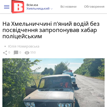
Всім.юа
Всі новини
Обговорення
Хмельницький
На Хмельниччині п'яний водій без
посвідчення запропонував хабар
поліцейським
Юлія Номировська
chat_bubble
share
visibility
0
0
550