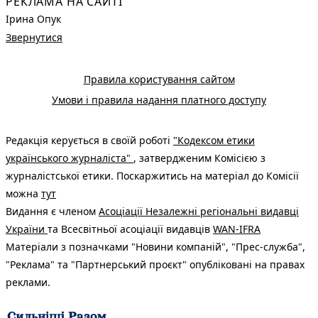
РЕКЛАМА НА САЙТІ
Ірина Опук
Звернутися
Правила користування сайтом
Умови і правила надання платного доступу
Редакція керується в своїй роботі
"Кодексом етики
українського журналіста"
, затвердженим Комісією з
журналістської етики. Поскаржитись на матеріал до Комісії
можна
тут
Видання є членом
Асоціації Незалежні регіональні видавці
України
та Всесвітньої асоціації видавців
WAN-IFRA
Матеріали з позначками "Новини компаній", "Прес-служба",
"Реклама" та "Партнерський проєкт" опубліковані на правах
реклами.