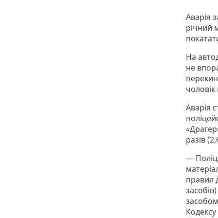
Аварія з
річний м
покатат
На автод
не впора
перекину
чоловік 
Аварія с
поліцей
«Драгер
разів (2
— Поліц
матеріа
правил 
засобів)
засобом
Кодексу