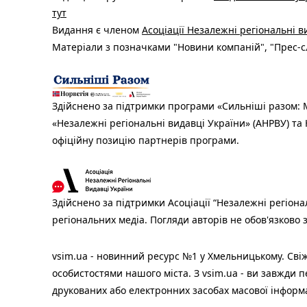
тут
Видання є членом
Асоціації Незалежні регіональні 
Матеріали з позначками "Новини компаній", "Прес-сл
Здійснено за підтримки програми «Сильніші разом: М
«Незалежні регіональні видавці України» (АНРВУ) та 
офіційну позицію партнерів програми.
Здійснено за підтримки Асоціації “Незалежні регіона
регіональних медіа. Погляди авторів не обов'язково
vsim.ua - новинний ресурс №1 у Хмельницькому. Свіж
особистостями нашого міста. З vsim.ua - ви завжди п
друкованих або електронних засобах масової інформ