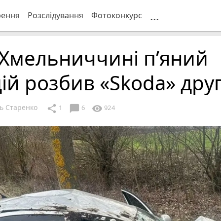
...
рення
Розслідування
Фотоконкурс
 Хмельниччині пʼяний
ій розбив «Skoda» дру
ь Старенко
chat_bubble
share
visibility
1
6
924