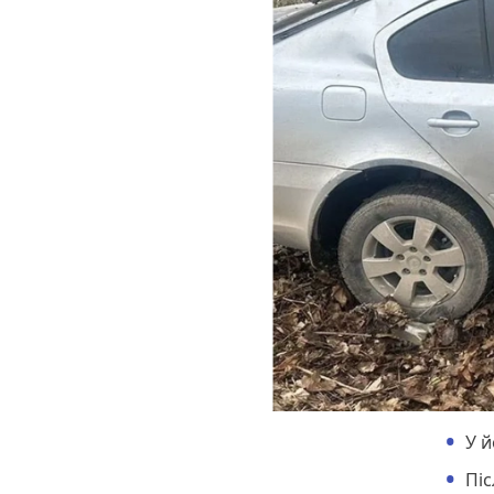
У й
Піс