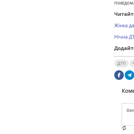
повідомл
Читайт
Жінка д
Нічна Д
Додайте
ДТП
Коме