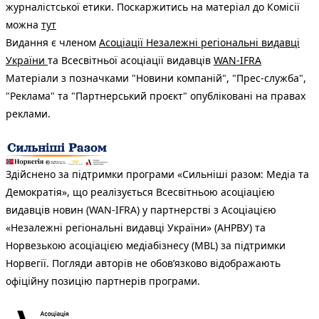
журналістської етики. Поскаржитись на матеріал до Комісії
можна
тут
Видання є членом
Асоціації Незалежні регіональні видавці
України
та Всесвітньої асоціації видавців
WAN-IFRA
Матеріали з позначками "Новини компаній", "Прес-служба",
"Реклама" та "Партнерський проєкт" опубліковані на правах
реклами.
Здійснено за підтримки програми «Сильніші разом: Медіа та
Демократія», що реалізується Всесвітньою асоціацією
видавців новин (WAN-IFRA) у партнерстві з Асоціацією
«Незалежні регіональні видавці України» (АНРВУ) та
Норвезькою асоціацією медіабізнесу (MBL) за підтримки
Норвегії. Погляди авторів не обов’язково відображають
офіційну позицію партнерів програми.