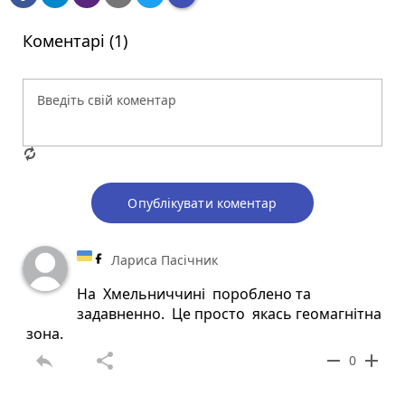
Коментарі (1)
Опублікувати коментар
Лариса Пасічник
На Хмельниччині пороблено та
задавненно. Це просто якась геомагнітна
зона.
reply
share
remove
add
0