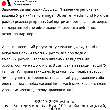
Здійснено за підтримки Асоціації “Незалежні регіональні
видавці України” та Foreningen Ukrainian Media Fund Nordic в
рамках реалізації проєкту Хаб підтримки регіональних медіа.
Погляди авторів не обов'язково збігаються з офіційною
позицією партнерів
vsim.ua - новинний ресурс №1 у Хмельницькому. Свіжі та
актуальні новини Хмельницького, все про події у
Хмельницькому, інтерв'ю з цікавими та видатними
особистостями нашого міста. З vsim.ua - ви завжди перші! ©
vsim.ua. Усі права захищені. Будь-яка публiкацiя, передрук
чи наступне поширення матеріалів сайту у друкованих або
електронних засобах масової інформації можлива винятково
у разі письмового дозволу правовласника.
©2017-2025 vsim.ua
вул. Володимирська, буд. 109, м. Хмельницький,
29013;