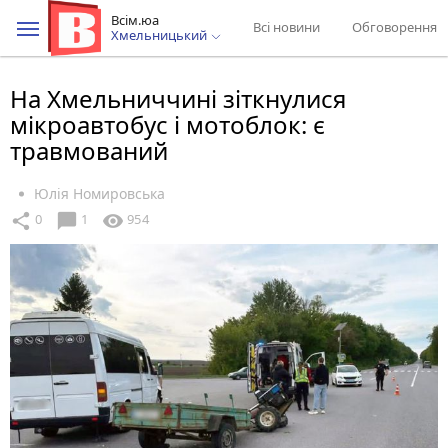
Всім.юа
Всі новини
Обговорення
Хмельницький
На Хмельниччині зіткнулися
мікроавтобус і мотоблок: є
травмований
Юлія Номировська
chat_bubble
share
visibility
0
1
954