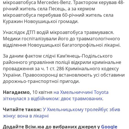
мікроавтобуса Mercedes-Benz. Трактором керував 48-
річний житель села Песець, а за кермом
мікроавтобуса перебував 60-річний житель села
Куражин Новоушицької громади.
Унаслідок ДТП водій мікроавтобуса травмувався.
Медики госпіталізували його до травматологічного
відділення Новоушицької багатопрофільної лікарні.
За даним фактом слідчі Кам’янець-Подільського
районного управління поліції відкрили кримінальне
провадження за ч. 1 ст. 286 Кримінального кодексу
України. Правоохоронці встановлюють усі обставини
дорожньо-транспортної пригоди.
Нагадаємо,
10 квітня
на Хмельниччині Toyota
зіткнулася з відбійником: двоє травмованих
.
Читайте також:
У Хмельницькому тролейбус збив
жінку: вона в лікарні
Додайте Всім.юа до вибраних джерел у
Google