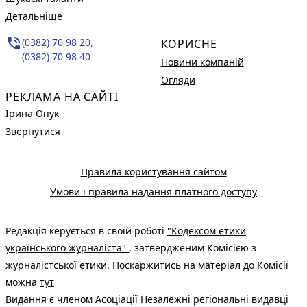
Детальніше
phone_in_talk
(0382) 70 98 20,
КОРИСНЕ
(0382) 70 98 40
Новини компаній
Огляди
РЕКЛАМА НА САЙТІ
Ірина Опук
Звернутися
Правила користування сайтом
Умови і правила надання платного доступу
Редакція керується в своїй роботі
"Кодексом етики
українського журналіста"
, затвердженим Комісією з
журналістської етики. Поскаржитись на матеріал до Комісії
можна
тут
Видання є членом
Асоціації Незалежні регіональні видавці