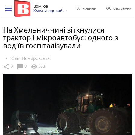
Всім.юа
Всі новини
Обговорення
Хмельницький
На Хмельниччині зіткнулися
трактор і мікроавтобус: одного з
водіїв госпіталізували
Юлія Номировська
chat_bubble
share
visibility
0
0
533