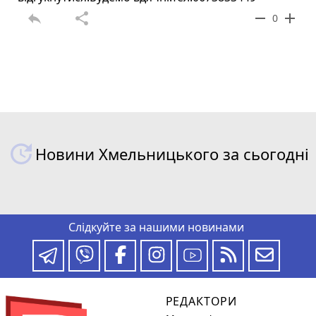
reply
share
remove
add
0
Новини Хмельницького за сьогодні
Слідкуйте за нашими новинами
РЕДАКТОРИ