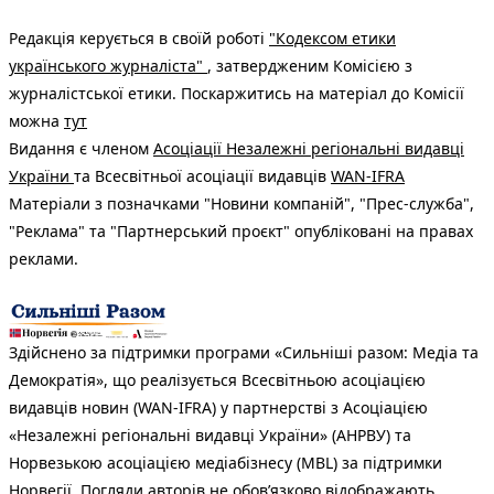
Редакція керується в своїй роботі
"Кодексом етики
українського журналіста"
, затвердженим Комісією з
журналістської етики. Поскаржитись на матеріал до Комісії
можна
тут
Видання є членом
Асоціації Незалежні регіональні видавці
України
та Всесвітньої асоціації видавців
WAN-IFRA
Матеріали з позначками "Новини компаній", "Прес-служба",
"Реклама" та "Партнерський проєкт" опубліковані на правах
реклами.
Здійснено за підтримки програми «Сильніші разом: Медіа та
Демократія», що реалізується Всесвітньою асоціацією
видавців новин (WAN-IFRA) у партнерстві з Асоціацією
«Незалежні регіональні видавці України» (АНРВУ) та
Норвезькою асоціацією медіабізнесу (MBL) за підтримки
Норвегії. Погляди авторів не обов’язково відображають