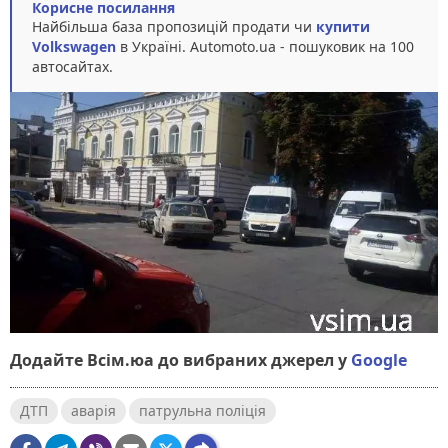
Корисне посилання
Найбільша база пропозицій продати чи
купити
Volkswagen
в Україні. Аutomoto.ua - пошуковик на 100
автосайтах.
Додайте Всім.юа до вибраних джерел у
Google
ДТП
аварія
патрульна поліція