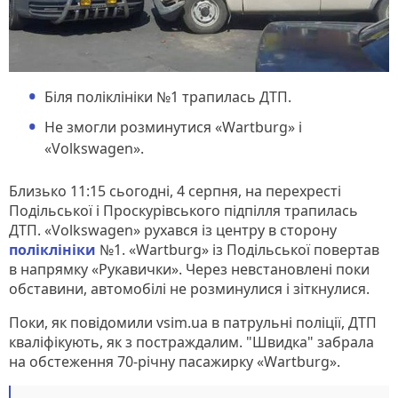
Біля поліклініки №1 трапилась ДТП.
Не змогли розминутися «Wartburg» і
«Volkswagen».
Близько 11:15 сьогодні, 4 серпня, на перехресті
Подільської і Проскурівського підпілля трапилась
ДТП. «Volkswagen» рухався із центру в сторону
поліклініки
№1. «Wartburg» із Подільської повертав
в напрямку «Рукавички». Через невстановлені поки
обставини, автомобілі не розминулися і зіткнулися.
Поки, як повідомили vsim.ua в патрульні поліції, ДТП
кваліфікують, як з постраждалим. "Швидка" забрала
на обстеження 70-річну пасажирку «Wartburg».