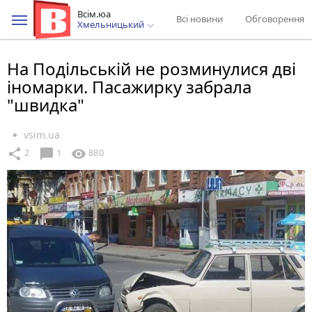
Всім.юа
Всі новини
Обговорення
Хмельницький
На Подільській не розминулися дві
іномарки. Пасажирку забрала
"швидка"
vsim.ua
chat_bubble
share
visibility
2
1
880