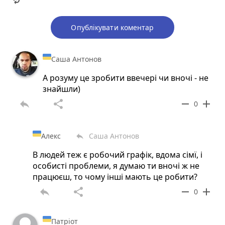
Опублікувати коментар
Саша Антонов
А розуму це зробити ввечері чи вночі - не
знайшли)
reply
share
remove
add
0
Алекс
Саша Антонов
reply
В людей теж є робочий графік, вдома сімї, і
особисті проблеми, я думаю ти вночі ж не
працюєш, то чому інші мають це робити?
reply
share
remove
add
0
Патріот