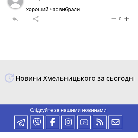
хороший час вибрали
reply
share
remove
add
0
Новини Хмельницького за сьогодні
Слідкуйте за нашими новинами