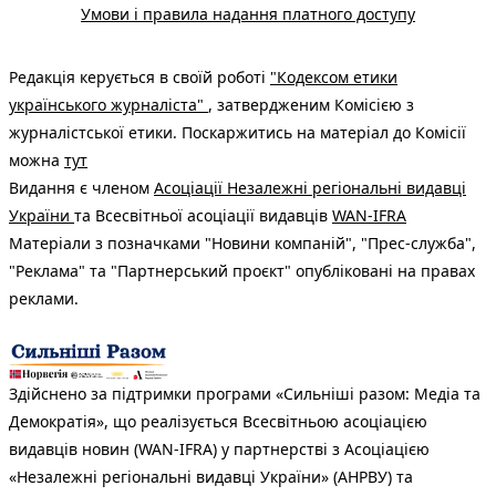
Умови і правила надання платного доступу
Редакція керується в своїй роботі
"Кодексом етики
українського журналіста"
, затвердженим Комісією з
журналістської етики. Поскаржитись на матеріал до Комісії
можна
тут
Видання є членом
Асоціації Незалежні регіональні видавці
України
та Всесвітньої асоціації видавців
WAN-IFRA
Матеріали з позначками "Новини компаній", "Прес-служба",
"Реклама" та "Партнерський проєкт" опубліковані на правах
реклами.
Здійснено за підтримки програми «Сильніші разом: Медіа та
Демократія», що реалізується Всесвітньою асоціацією
видавців новин (WAN-IFRA) у партнерстві з Асоціацією
«Незалежні регіональні видавці України» (АНРВУ) та