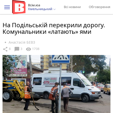
Всім.юа
Всі новини
Обговорення
Хмельницький
На Подільській перекрили дорогу.
Комунальники «латають» ями
Анастасія БЕВЗ
chat_bubble
share
visibility
8
3
1708