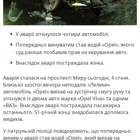
У аварії зіткнулося чотири автомобілі.
Попередньо винуватим став водій «Opel», якого
суд раніше позбавив прав на керування авто.
Внаслідок аварії постраждала жінка.
Аварія сталася на проспекті Миру сьогодні, 4 січня.
Близько шостої вечора неподалік «Лелеки»
автомобіль «Opel» виїхав на зустрічну смугу руху та
зіткнувся із двома авто марки «Opel Viva» та одним
«ВАЗ». Внаслідок аварії постраждала пасажирка
останнього. 51-річній жінці знадобилася допомога
медиків.
У патрульній поліції повідомляють, що попередньо
виним у аварії став водій «Opel», який виїхав на