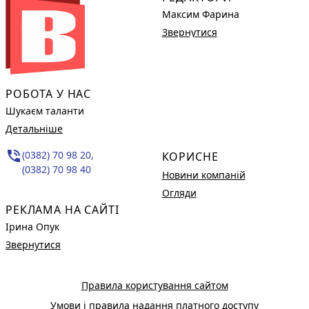
Максим Фарина
Звернутися
РОБОТА У НАС
Шукаєм таланти
Детальніше
phone_in_talk
(0382) 70 98 20,
КОРИСНЕ
(0382) 70 98 40
Новини компаній
Огляди
РЕКЛАМА НА САЙТІ
Ірина Опук
Звернутися
Правила користування сайтом
Умови і правила надання платного доступу