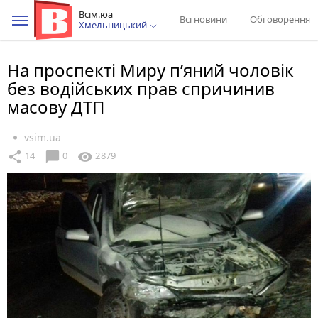
Всім.юа
Всі новини
Обговорення
Хмельницький
На проспекті Миру п’яний чоловік
без водійських прав спричинив
масову ДТП
vsim.ua
chat_bubble
share
visibility
14
0
2879