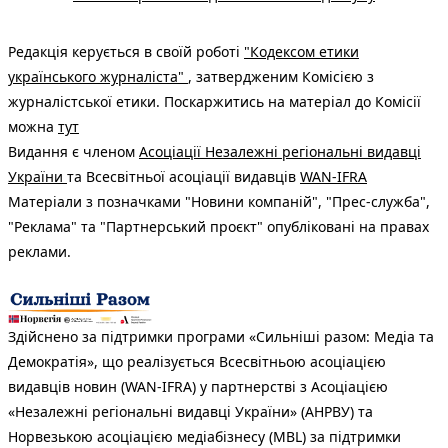
Редакція керується в своїй роботі
"Кодексом етики
українського журналіста"
, затвердженим Комісією з
журналістської етики. Поскаржитись на матеріал до Комісії
можна
тут
Видання є членом
Асоціації Незалежні регіональні видавці
України
та Всесвітньої асоціації видавців
WAN-IFRA
Матеріали з позначками "Новини компаній", "Прес-служба",
"Реклама" та "Партнерський проєкт" опубліковані на правах
реклами.
Здійснено за підтримки програми «Сильніші разом: Медіа та
Демократія», що реалізується Всесвітньою асоціацією
видавців новин (WAN-IFRA) у партнерстві з Асоціацією
«Незалежні регіональні видавці України» (АНРВУ) та
Норвезькою асоціацією медіабізнесу (MBL) за підтримки