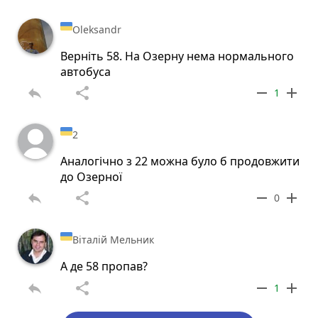
Oleksandr
Верніть 58. На Озерну нема нормального
автобуса
reply
share
remove
add
1
2
Аналогічно з 22 можна було б продовжити
до Озерної
reply
share
remove
add
0
Віталій Мельник
А де 58 пропав?
reply
share
remove
add
1