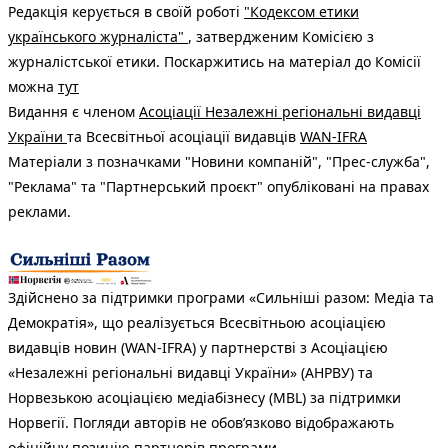
Редакція керується в своїй роботі
"Кодексом етики
українського журналіста"
, затвердженим Комісією з
журналістської етики. Поскаржитись на матеріал до Комісії
можна
тут
Видання є членом
Асоціації Незалежні регіональні видавці
України
та Всесвітньої асоціації видавців
WAN-IFRA
Матеріали з позначками "Новини компаній", "Прес-служба",
"Реклама" та "Партнерський проєкт" опубліковані на правах
реклами.
Здійснено за підтримки програми «Сильніші разом: Медіа та
Демократія», що реалізується Всесвітньою асоціацією
видавців новин (WAN-IFRA) у партнерстві з Асоціацією
«Незалежні регіональні видавці України» (АНРВУ) та
Норвезькою асоціацією медіабізнесу (MBL) за підтримки
Норвегії. Погляди авторів не обов’язково відображають
офіційну позицію партнерів програми.