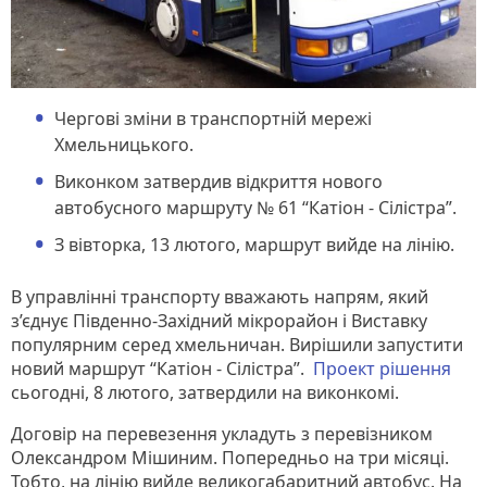
Чергові зміни в транспортній мережі
Хмельницького.
Виконком затвердив відкриття нового
автобусного маршруту № 61 “Катіон - Сілістра”.
З вівторка, 13 лютого, маршрут вийде на лінію.
В управлінні транспорту вважають напрям, який
з’єднує Південно-Західний мікрорайон і Виставку
популярним серед хмельничан. Вирішили запустити
новий маршрут “Катіон - Сілістра”.
Проект рішення
сьогодні, 8 лютого, затвердили на виконкомі.
Договір на перевезення укладуть з перевізником
Олександром Мішиним. Попередньо на три місяці.
Тобто, на лінію вийде великогабаритний автобус. На