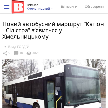
Всім.юа
Всі новини
Обговорення
Хмельницький
Новий автобусний маршрут “Катіон
- Сілістра” з’явиться у
Хмельницькому
Влад ГОРДІЙ
chat_bubble
share
visibility
9
10
3023