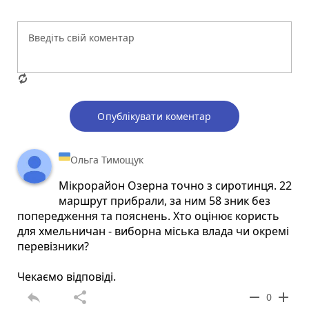
Опублікувати коментар
Ольга Тимощук
Мікрорайон Озерна точно з сиротинця. 22
маршрут прибрали, за ним 58 зник без
попередження та пояснень. Хто оцінює користь
для хмельничан - виборна міська влада чи окремі
перевізники?
Чекаємо відповіді.
reply
share
remove
add
0