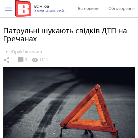
Всім.юа
Всі новини
Обговорення
Хмельницький
Патрульні шукають свідків ДТП на
Гречанах
Юрій Ількович
chat_bubble
share
visibility
1
3
1111