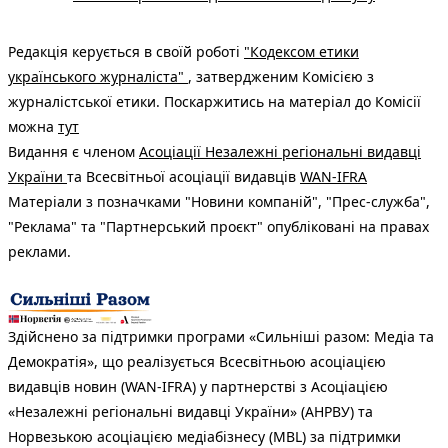
Редакція керується в своїй роботі
"Кодексом етики
українського журналіста"
, затвердженим Комісією з
журналістської етики. Поскаржитись на матеріал до Комісії
можна
тут
Видання є членом
Асоціації Незалежні регіональні видавці
України
та Всесвітньої асоціації видавців
WAN-IFRA
Матеріали з позначками "Новини компаній", "Прес-служба",
"Реклама" та "Партнерський проєкт" опубліковані на правах
реклами.
Здійснено за підтримки програми «Сильніші разом: Медіа та
Демократія», що реалізується Всесвітньою асоціацією
видавців новин (WAN-IFRA) у партнерстві з Асоціацією
«Незалежні регіональні видавці України» (АНРВУ) та
Норвезькою асоціацією медіабізнесу (MBL) за підтримки