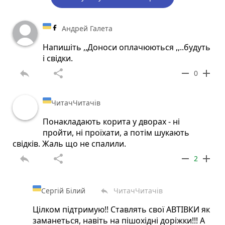
Андрей Галета
Напишіть ,,Доноси оплачюються ,,..будуть
і свідки.
reply
share
remove
add
0
ЧитачЧитачів
Понакладають корита у дворах - ні
пройти, ні проїхати, а потім шукають
свідків. Жаль що не спалили.
reply
share
remove
add
2
Сергій Білий
ЧитачЧитачів
reply
Цілком підтримую!! Ставлять свої АВТІВКИ як
заманеться, навіть на пішохідні доріжки!!! А