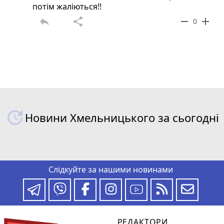
потім жаліються!!
reply
share
remove
add
0
Новини Хмельницького за сьогодні
Слідкуйте за нашими новинами
РЕДАКТОРИ