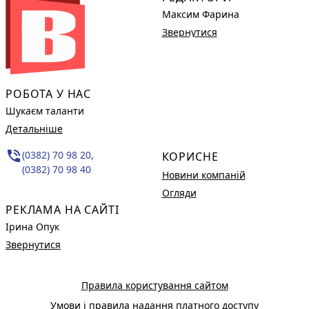
Максим Фарина
Звернутися
РОБОТА У НАС
Шукаєм таланти
Детальніше
phone_in_talk
(0382) 70 98 20,
КОРИСНЕ
(0382) 70 98 40
Новини компаній
Огляди
РЕКЛАМА НА САЙТІ
Ірина Опук
Звернутися
Правила користування сайтом
Умови і правила надання платного доступу