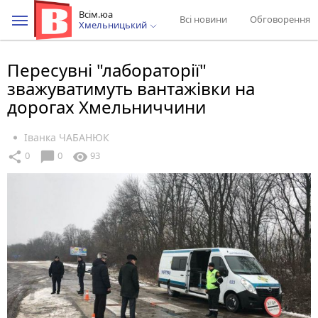
Всім.юа
Всі новини
Обговорення
Хмельницький
Пересувні "лабораторії"
зважуватимуть вантажівки на
дорогах Хмельниччини
Іванка ЧАБАНЮК
chat_bubble
share
visibility
0
0
93