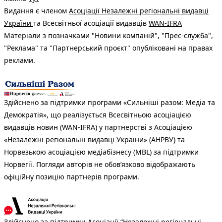
Видання є членом
Асоціації Незалежні регіональні видавці
України
та Всесвітньої асоціації видавців
WAN-IFRA
Матеріали з позначками "Новини компаній", "Прес-служба",
"Реклама" та "Партнерський проєкт" опубліковані на правах
реклами.
Здійснено за підтримки програми «Сильніші разом: Медіа та
Демократія», що реалізується Всесвітньою асоціацією
видавців новин (WAN-IFRA) у партнерстві з Асоціацією
«Незалежні регіональні видавці України» (АНРВУ) та
Норвезькою асоціацією медіабізнесу (MBL) за підтримки
Норвегії. Погляди авторів не обов’язково відображають
офіційну позицію партнерів програми.
Здійснено за підтримки Асоціації “Незалежні регіональні