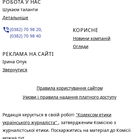
РОБОТА У НАС
Шукаєм таланти
Детальніше
phone_in_talk
(0382) 70 98 20,
КОРИСНЕ
(0382) 70 98 40
Новини компаній
Огляди
РЕКЛАМА НА САЙТІ
Ірина Опук
Звернутися
Правила користування сайтом
Умови і правила надання платного доступу
Редакція керується в своїй роботі
"Кодексом етики
українського журналіста"
, затвердженим Комісією з
журналістської етики. Поскаржитись на матеріал до Комісії
можна
тут