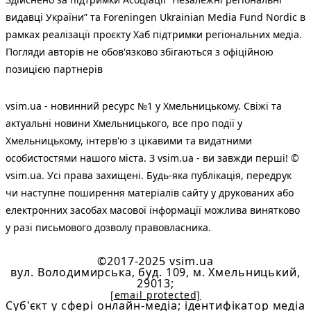
видавці України” та Foreningen Ukrainian Media Fund Nordic в
рамках реалізації проєкту Хаб підтримки регіональних медіа.
Погляди авторів не обов'язково збігаються з офіційною
позицією партнерів
vsim.ua - новинний ресурс №1 у Хмельницькому. Свіжі та
актуальні новини Хмельницького, все про події у
Хмельницькому, інтерв'ю з цікавими та видатними
особистостями нашого міста. З vsim.ua - ви завжди перші! ©
vsim.ua. Усі права захищені. Будь-яка публiкацiя, передрук
чи наступне поширення матеріалів сайту у друкованих або
електронних засобах масової інформації можлива винятково
у разі письмового дозволу правовласника.
©2017-2025 vsim.ua
вул. Володимирська, буд. 109, м. Хмельницький,
29013;
[email protected]
Cуб'єкт у сфері онлайн-медіа; ідентифікатор медіа