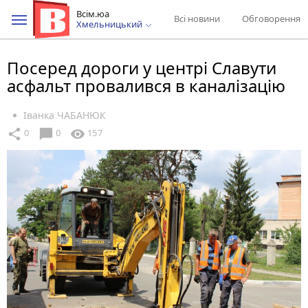
Всім.юа
Всі новини
Обговорення
Хмельницький
Посеред дороги у центрі Славути
асфальт провалився в каналізацію
Іванка ЧАБАНЮК
chat_bubble
share
visibility
0
0
157