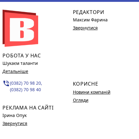
РЕДАКТОРИ
Максим Фарина
Звернутися
РОБОТА У НАС
Шукаєм таланти
Детальніше
phone_in_talk
(0382) 70 98 20,
КОРИСНЕ
(0382) 70 98 40
Новини компаній
Огляди
РЕКЛАМА НА САЙТІ
Ірина Опук
Звернутися