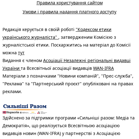
Правила користування сайтом
Умови і правила надання платного доступу
Редакція керується в своїй роботі
"Кодексом етики
українського журналіста"
, затвердженим Комісією з
журналістської етики. Поскаржитись на матеріал до Комісії
можна
тут
Видання є членом
Асоціації Незалежні регіональні видавці
України
та Всесвітньої асоціації видавців
WAN-IFRA
Матеріали з позначками "Новини компаній", "Прес-служба",
"Реклама" та "Партнерський проєкт" опубліковані на правах
реклами.
Здійснено за підтримки програми «Сильніші разом: Медіа та
Демократія», що реалізується Всесвітньою асоціацією
видавців новин (WAN-IFRA) у партнерстві з Асоціацією