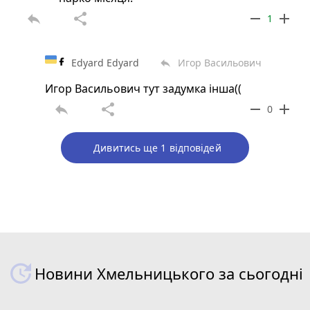
reply
share
remove
add
1
Edyard Edyard
Игор Васильович
reply
Игор Васильович тут задумка інша((
reply
share
remove
add
0
Дивитись ще 1 відповідей
Новини Хмельницького за сьогодні