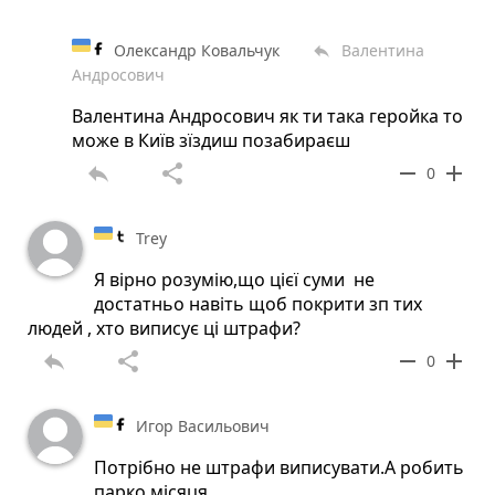
Олександр Ковальчук
Валентина
reply
Андросович
Валентина Андросович як ти така геройка то
може в Київ зїздиш позабираєш
reply
share
remove
add
0
Trey
Я вірно розумію,що цієї суми не
достатньо навіть щоб покрити зп тих
людей , хто виписує ці штрафи?
reply
share
remove
add
0
Игор Васильович
Потрібно не штрафи виписувати.А робить
парко місяця.