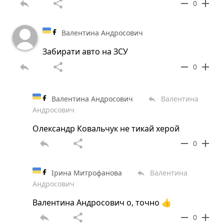
reply
share
remove
add
0
Валентина Андросович
Забирати авто на ЗСУ
reply
share
remove
add
0
Валентина Андросович
Валентина
reply
Андросович
Олександр Ковальчук не тикай херой
reply
share
remove
add
0
Ірина Митрофанова
Валентина
reply
Андросович
Валентина Андросович о, точно 👍
reply
share
remove
add
0