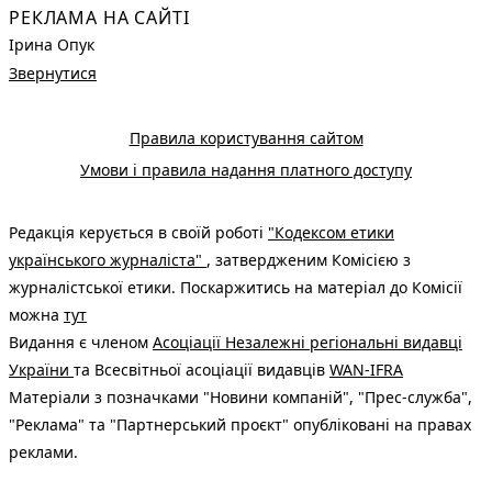
РЕКЛАМА НА САЙТІ
Ірина Опук
Звернутися
Правила користування сайтом
Умови і правила надання платного доступу
Редакція керується в своїй роботі
"Кодексом етики
українського журналіста"
, затвердженим Комісією з
журналістської етики. Поскаржитись на матеріал до Комісії
можна
тут
Видання є членом
Асоціації Незалежні регіональні видавці
України
та Всесвітньої асоціації видавців
WAN-IFRA
Матеріали з позначками "Новини компаній", "Прес-служба",
"Реклама" та "Партнерський проєкт" опубліковані на правах
реклами.