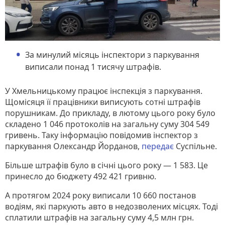
За минулий місяць інспектори з паркування
виписали понад 1 тисячу штрафів.
У Хмельницькому працює інспекція з паркування.
Щомісяця її працівники виписують сотні штрафів
порушникам. До прикладу, в лютому цього року було
складено 1 046 протоколів на загальну суму 304 549
гривень. Таку інформацію повідомив інспектор з
паркування Олександр Йорданов,
передає
Суспільне.
Більше штрафів було в січні цього року — 1 583. Це
принесло до бюджету 492 421 гривню.
А протягом 2024 року виписали 10 660 постанов
водіям, які паркують авто в недозволених місцях. Тоді
сплатили штрафів на загальну суму 4,5 млн грн.