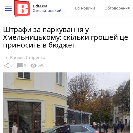
Всім.юа
Всі новини
Обговорення
Хмельницький
Штрафи за паркування у
Хмельницькому: скільки грошей це
приносить в бюджет
Василь Старенко
chat_bubble
share
visibility
0
9
596