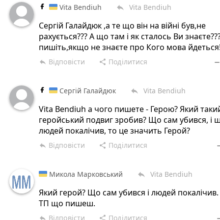
Vita Bendiuh
Vita Bendiuh
reply
Сергій Галайдюк ,а те що він на війні був,не
рахується??? А що там і як сталось Ви знаєте??
пишіть,якщо не знаєте про Кого мова йдеться!
Відповісти
Поділитися
reply
share
remov
Сергій Галайдюк
Vita Bendiuh
reply
Vita Bendiuh а чого пишете - Герою? Який такий
геройський подвиг зробив? Що сам убився, і 
людей покалічив, то це значить Герой?
Відповісти
Поділитися
reply
share
rem
Микола Марковський
Vita Bendiuh
reply
Який герой? Що сам убився і людей покалічив
ТП що пишеш.
Відповісти
Поділитися
reply
share
rem