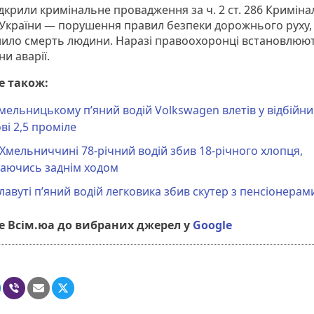
ідкрили кримінальне провадження за ч. 2 ст. 286 Кримін
 України — порушення правил безпеки дорожнього руху,
ило смерть людини. Наразі правоохоронці встановлюют
и аварії.
е також:
мельницькому п’яний водій Volkswagen влетів у відбійник
ві 2,5 проміле
Хмельниччині 78-річний водій збив 18-річного хлопця,
хаючись заднім ходом
лавуті пʼяний водій легковика збив скутер з пенсіонерам
 Всім.юа до вибраних джерел у
Google