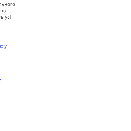
ального
 що
ь усі
: у
и