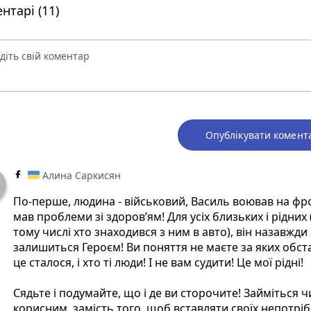
нтарі (11)
Опублікувати комент
Алина Саркисян
По-перше, людина - військовий, Василь воював на фро
мав проблеми зі здоровʼям! Для усіх близьких і рідних 
тому числі хто знаходився з ним в авто), він назавжди
залишиться Героєм! Ви поняття не маєте за яких обст
це сталося, і хто ті люди! І не вам судити! Це мої рідні!
Сядьте і подумайте, що і де ви сторочите! Займіться 
корисним, замість того, щоб вставляти своїх непотрі