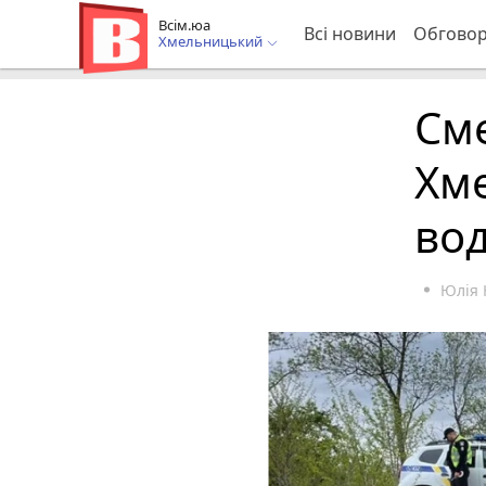
Всім.юа
Всі новини
Обгово
Хмельницький
См
Хме
вод
Юлія 