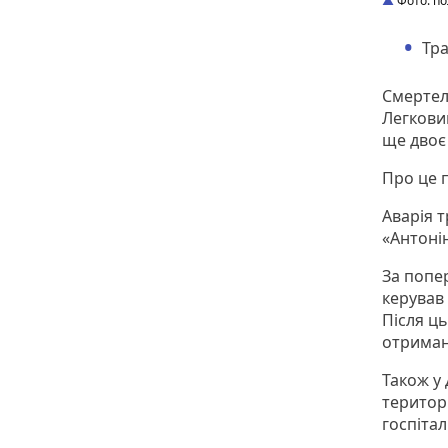
Фото: по
Тра
Смертел
Легковик
ще двоє
Про це п
Аварія 
«Антоні
За попе
керував
Після ць
отримани
Також у
територі
госпітал