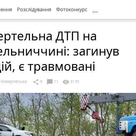
...
рення
Розслідування
Фотоконкурс
ертельна ДТП на
льниччині: загинув
ій, є травмовані
Номировська
chat_bubble
share
visibility
0
11
3170