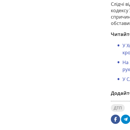
Слідчі в
кодексу
спричин
обставин
Читайт
У Х
кро
На 
ру
У С
Додайте
ДТП