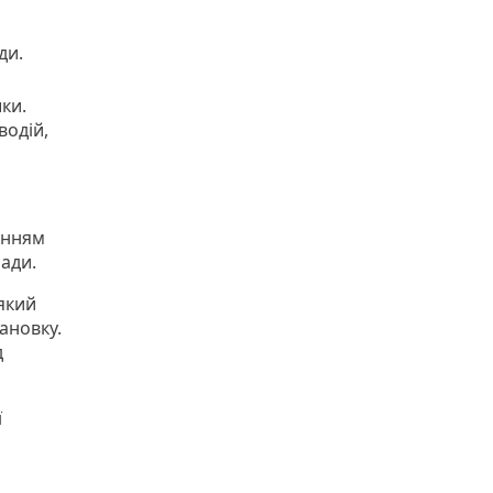
ди.
ки.
водій,
енням
ади.
який
ановку.
д
ї