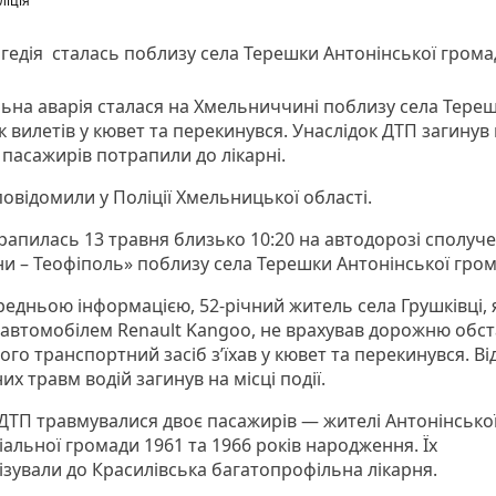
ліція
гедія сталась поблизу села Терешки Антонінської грома
ьна аварія сталася на Хмельниччині поблизу села Тереш
 вилетів у кювет та перекинувся. Унаслідок ДТП загинув 
 пасажирів потрапили до лікарні.
овідомили у Поліції Хмельницької області.
трапилась 13 травня близько 10:20 на автодорозі сполуч
ни – Теофіполь» поблизу села Терешки Антонінської гром
редньою інформацією, 52-річний житель села Грушківці, 
 автомобілем Renault Kangoo, не врахував дорожню обст
ого транспортний засіб з’їхав у кювет та перекинувся. Ві
х травм водій загинув на місці події.
 ДТП травмувалися двоє пасажирів — жителі Антонінсько
альної громади 1961 та 1966 років народження. Їх
ізували до Красилівська багатопрофільна лікарня.