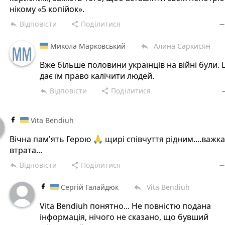
нікому «5 копійок».
Відповісти
Поділитися
reply
share
remov
Микола Марковський
Алина Саркисян
reply
Вже більше половини українців на війні були. 
дає їм право калічити людей.
Відповісти
Поділитися
reply
share
rem
Vita Bendiuh
Вічна пам'ять Герою 🙏 щирі співчуття рідним....важка
втрата...
Відповісти
Поділитися
reply
share
remov
Сергій Галайдюк
Vita Bendiuh
reply
Vita Bendiuh понятно... Не повністю подана
інформація, нічого не сказано, що бувший