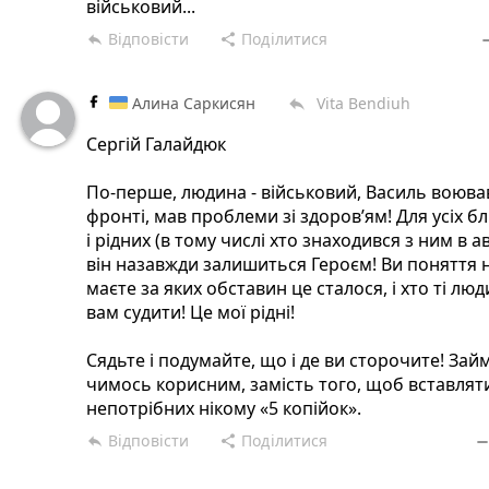
військовий...
Відповісти
Поділитися
reply
share
rem
Алина Саркисян
Vita Bendiuh
reply
Сергій Галайдюк
По-перше, людина - військовий, Василь воюва
фронті, мав проблеми зі здоровʼям! Для усіх б
і рідних (в тому числі хто знаходився з ним в ав
він назавжди залишиться Героєм! Ви поняття 
маєте за яких обставин це сталося, і хто ті люди
вам судити! Це мої рідні!
Сядьте і подумайте, що і де ви сторочите! Зай
чимось корисним, замість того, щоб вставляти
непотрібних нікому «5 копійок».
Відповісти
Поділитися
reply
share
remov