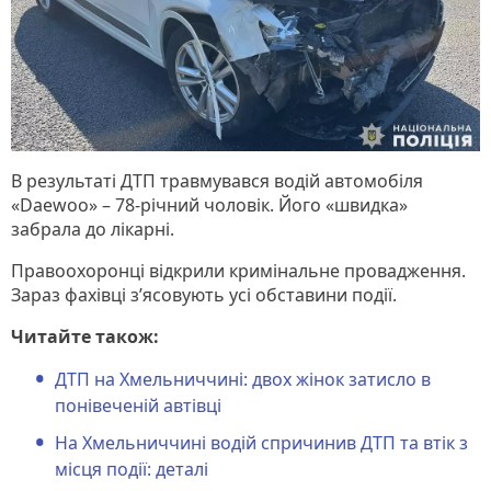
В результаті ДТП травмувався водій автомобіля
«Daewoo» – 78-річний чоловік. Його «швидка»
забрала до лікарні.
Правоохоронці відкрили кримінальне провадження.
Зараз фахівці з’ясовують усі обставини події.
Читайте також:
ДТП на Хмельниччині: двох жінок затисло в
понівеченій автівці
На Хмельниччині водій спричинив ДТП та втік з
місця події: деталі