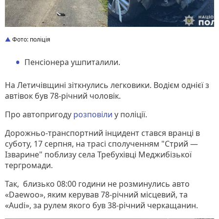
Фото: поліція
Пенсіонера ушпиталили.
На Летичівщині зіткнулись легковики. Водієм однієї з
автівок був 78-річний чоловік.
Про автопригоду
розповіли
у поліції.
Дорожньо-транспортний інцидент стався вранці в
суботу, 17 серпня, на трасі сполученням "Стрий —
Ізварине" поблизу села Требухівці Меджибізької
тергромади.
Так, близько 08:00 години не розминулись авто
«Daewoo», яким керував 78-річний місцевий, та
«Audi», за рулем якого був 38-річний черкащанин.