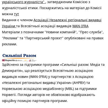
українського журналіста"
, затвердженим Комісією з
журналістської етики. Поскаржитись на матеріал до Комісії
можна
тут
Видання є членом
Асоціації Незалежні регіональні видавці
України
та Всесвітньої асоціації видавців
WAN-IFRA
Матеріали з позначками "Новини компаній", "Прес-служба",
"Реклама" та "Партнерський проєкт" опубліковані на правах
реклами.
Здійснено за підтримки програми «Сильніші разом: Медіа та
Демократія», що реалізується Всесвітньою асоціацією
видавців новин (WAN-IFRA) у партнерстві з Асоціацією
«Незалежні регіональні видавці України» (АНРВУ) та
Норвезькою асоціацією медіабізнесу (MBL) за підтримки
Норвегії. Погляди авторів не обов’язково відображають
офіційну позицію партнерів програми.