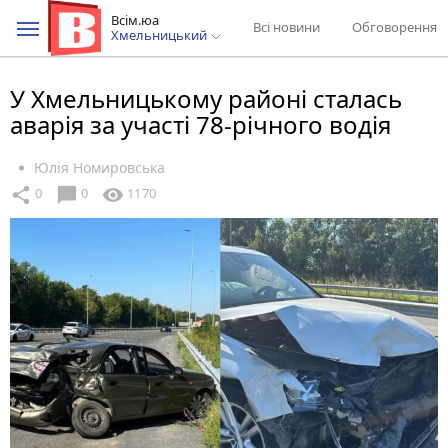
Всім.юа
Всі новини
Обговорення
Хмельницький
У Хмельницькому районі сталась
аварія за участі 78-річного водія
Юлія Номировська
chat_bubble
share
visibility
0
0
1170