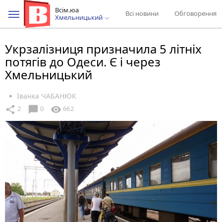
Всім.юа
Всі новини
Обговорення
Хмельницький
Укрзалізниця призначила 5 літніх
потягів до Одеси. Є і через
Хмельницький
Іванка ЧАБАНЮК
chat_bubble
share
visibility
2
0
662