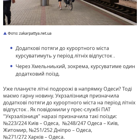
Фото: zakarpattya.net.ua
Додаткові потяги до курортного міста
курсуватимуть у період літніх відпусток .
Через Хмельниький, зокрема, курсуватиме один
додатковий поїзд.
Уже плануєте літні подорожі в напрямку Одеси? Тоді
маємо гарну новину. Укрзалізниця призначила
додаткові потяги до курортного міста на період літніх
відпусток . Як повідомили у прес-службі ПАТ
"Укрзалізниця" наразі призначила такі поїзди:
№223/224 Київ – Одеса, №248/247 Одеса – Київ,
Житомир, №251/252 Дніпро – Одеса,
№271/272 Харків – Одеса.