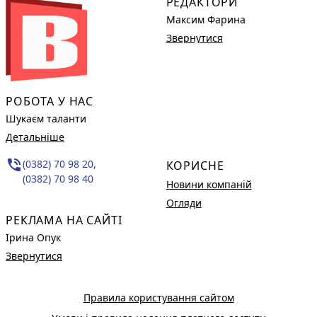
РЕДАКТОРИ
Максим Фарина
Звернутися
РОБОТА У НАС
Шукаєм таланти
Детальніше
phone_in_talk
(0382) 70 98 20,
КОРИСНЕ
(0382) 70 98 40
Новини компаній
Огляди
РЕКЛАМА НА САЙТІ
Ірина Опук
Звернутися
Правила користування сайтом