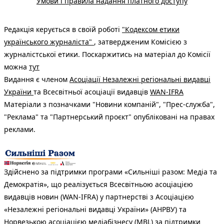
Умови і правила надання платного доступу
Редакція керується в своїй роботі
"Кодексом етики
українського журналіста"
, затвердженим Комісією з
журналістської етики. Поскаржитись на матеріал до Комісії
можна
тут
Видання є членом
Асоціації Незалежні регіональні видавці
України
та Всесвітньої асоціації видавців
WAN-IFRA
Матеріали з позначками "Новини компаній", "Прес-служба",
"Реклама" та "Партнерський проєкт" опубліковані на правах
реклами.
Здійснено за підтримки програми «Сильніші разом: Медіа та
Демократія», що реалізується Всесвітньою асоціацією
видавців новин (WAN-IFRA) у партнерстві з Асоціацією
«Незалежні регіональні видавці України» (АНРВУ) та
Норвезькою асоціацією медіабізнесу (MBL) за підтримки