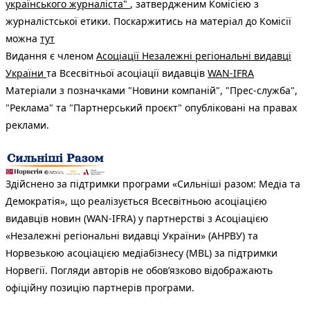
українського журналіста"
, затвердженим Комісією з
журналістської етики. Поскаржитись на матеріал до Комісії
можна
тут
Видання є членом
Асоціації Незалежні регіональні видавці
України
та Всесвітньої асоціації видавців
WAN-IFRA
Матеріали з позначками "Новини компаній", "Прес-служба",
"Реклама" та "Партнерський проєкт" опубліковані на правах
реклами.
Здійснено за підтримки програми «Сильніші разом: Медіа та
Демократія», що реалізується Всесвітньою асоціацією
видавців новин (WAN-IFRA) у партнерстві з Асоціацією
«Незалежні регіональні видавці України» (АНРВУ) та
Норвезькою асоціацією медіабізнесу (MBL) за підтримки
Норвегії. Погляди авторів не обов’язково відображають
офіційну позицію партнерів програми.