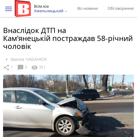
Всім.юа
Всі новини
Обговорення
Хмельницький
Внаслідок ДТП на
Кам’янецькій постраждав 58-річний
чоловік
Іванка ЧАБАНЮК
chat_bubble
share
visibility
1
0
351