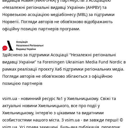
видавців новин (WAN-IFRA) у партнерстві з Асоціацією
«Незалежні регіональні видавці України» (АНРВУ) та
Норвезькою асоціацією медіабізнесу (MBL) за підтримки
Норвегії. Погляди авторів не обов’язково відображають
офіційну позицію партнерів програми.
Здійснено за підтримки Асоціації “Незалежні регіональні
видавці України” та Foreningen Ukrainian Media Fund Nordic в
рамках реалізації проєкту Хаб підтримки регіональних медіа.
Погляди авторів не обов'язково збігаються з офіційною
позицією партнерів
vsim.ua - новинний ресурс №1 у Хмельницькому. Свіжі та
актуальні новини Хмельницького, все про події у
Хмельницькому, інтерв'ю з цікавими та видатними
особистостями нашого міста. З vsim.ua - ви завжди перші! ©
vsim.ua. Усі права захищені. Будь-яка публiкацiя, передрук