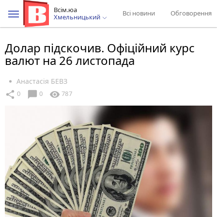
Всім.юа
Всі новини
Обговорення
Хмельницький
Долар підскочив. Офіційний курс
валют на 26 листопада
Анастасія БЕВЗ
chat_bubble
share
visibility
0
0
787