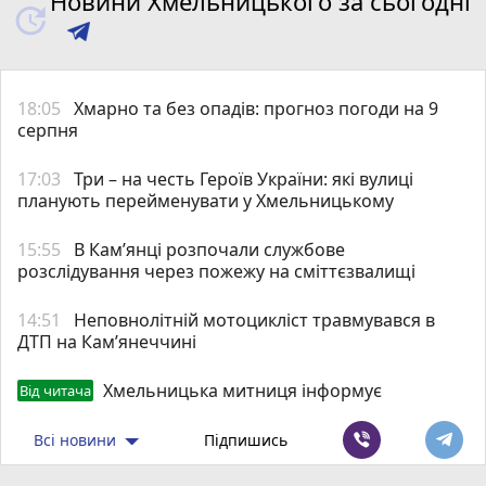
Новини Хмельницького за сьогодні
18:05
Хмарно та без опадів: прогноз погоди на 9
серпня
17:03
Три – на честь Героїв України: які вулиці
планують перейменувати у Хмельницькому
15:55
В Кам’янці розпочали службове
розслідування через пожежу на сміттєзвалищі
14:51
Неповнолітній мотоцикліст травмувався в
ДТП на Кам’янеччині
Хмельницька митниця інформує
Від читача
Всі новини
Підпишись