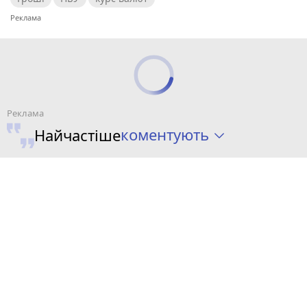
коментують
Найчастіше