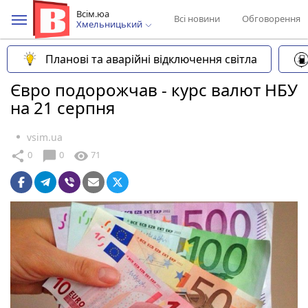
Всім.юа
Всі новини
Обговорення
Хмельницький
Планові та аварійні відключення світла
Євро подорожчав - курс валют НБУ
на 21 серпня
vsim.ua
chat_bubble
share
visibility
0
0
71