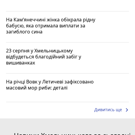
На Кам’янеччині жінка обікрала рідну
бабусю, яка отримала виплати за
загиблого сина
23 серпня у Хмельницькому
відбудеться благодійний забіг у
вишиванках
На річці Вовк у Летичеві зафіксовано
масовий мор риби: деталі
keyboard_arrow_right
Дивитись ще