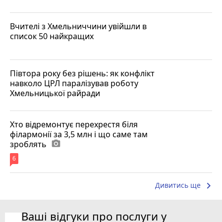
Вчителі з Хмельниччини увійшли в
список 50 найкращих
Півтора року без рішень: як конфлікт
навколо ЦРЛ паралізував роботу
Хмельницької райради
Хто відремонтує перехрестя біля
філармонії за 3,5 млн і що саме там
зроблять
photo_camera
6
keyboard_arrow_right
Дивитись ще
Ваші відгуки про послуги у