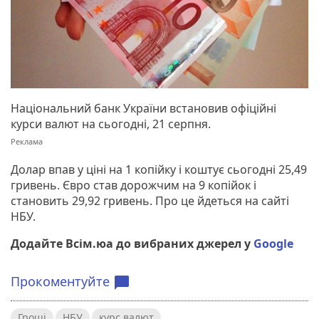
Національний банк України встановив офіційні
курси валют на сьогодні, 21 серпня.
Долар впав у ціні на 1 копійку і коштує сьогодні 25,49
гривень. Євро став дорожчим на 9 копійок і
становить 29,92 гривень. Про це йдеться на сайті
НБУ.
Додайте Всім.юа до вибраних джерел у
Google
Прокоментуйте
chat_bubble
Гроші
НБУ
курс валют