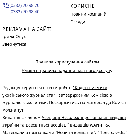
phone_in_talk
(0382) 70 98 20,
КОРИСНЕ
(0382) 70 98 40
Новини компаній
Огляди
РЕКЛАМА НА САЙТІ
Ірина Опук
Звернутися
Правила користування сайтом
Умови і правила надання платного доступу
Редакція керується в своїй роботі
"Кодексом етики
українського журналіста"
, затвердженим Комісією з
журналістської етики. Поскаржитись на матеріал до Комісії
можна
тут
Видання є членом
Асоціації Незалежні регіональні видавці
України
та Всесвітньої асоціації видавців
WAN-IFRA
Матеріали з позначками "Новини компаній", "Прес-служба",