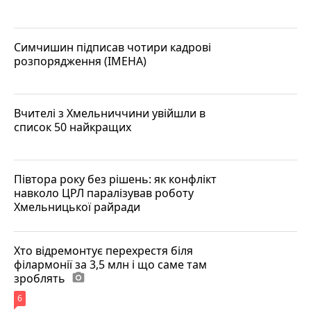
Симчишин підписав чотири кадрові
розпорядження (ІМЕНА)
Вчителі з Хмельниччини увійшли в
список 50 найкращих
Півтора року без рішень: як конфлікт
навколо ЦРЛ паралізував роботу
Хмельницької райради
Хто відремонтує перехрестя біля
філармонії за 3,5 млн і що саме там
зроблять
photo_camera
6