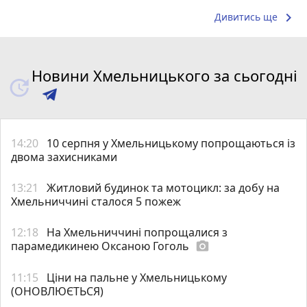
keyboard_arrow_right
Дивитись ще
Новини Хмельницького за сьогодні
14:20
10 серпня у Хмельницькому попрощаються із
двома захисниками
13:21
Житловий будинок та мотоцикл: за добу на
Хмельниччині сталося 5 пожеж
12:18
На Хмельниччині попрощалися з
парамедикинею Оксаною Гоголь
photo_camera
11:15
Ціни на пальне у Хмельницькому
(ОНОВЛЮЄТЬСЯ)