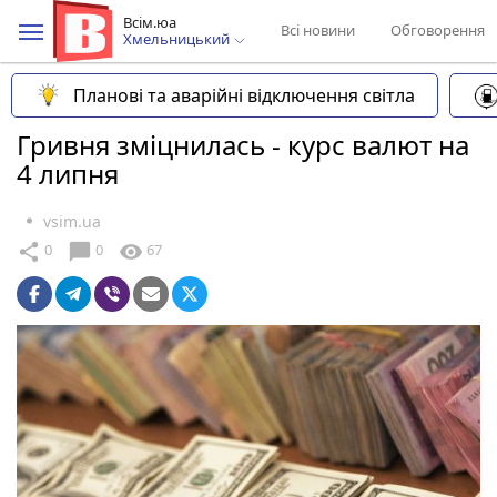
Всім.юа
Всі новини
Обговорення
Хмельницький
Планові та аварійні відключення світла
Гривня зміцнилась - курс валют на
4 липня
vsim.ua
chat_bubble
share
visibility
0
0
67