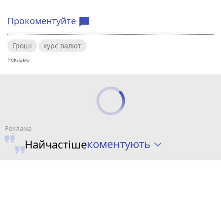
Прокоментуйте
chat_bubble
Гроші
курс валют
коментують
Найчастіше