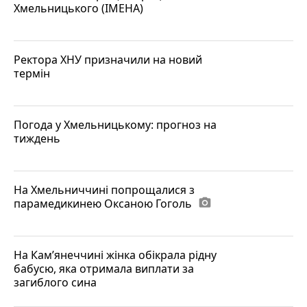
Хмельницького (ІМЕНА)
Ректора ХНУ призначили на новий
термін
Погода у Хмельницькому: прогноз на
тиждень
На Хмельниччині попрощалися з
парамедикинею Оксаною Гоголь
photo_camera
На Кам’янеччині жінка обікрала рідну
бабусю, яка отримала виплати за
загиблого сина