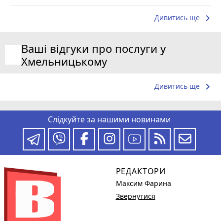
keyboard_arrow_right
Дивитись ще
Ваші відгуки про послуги у
Хмельницькому
keyboard_arrow_right
Дивитись ще
Слідкуйте за нашими новинами
РЕДАКТОРИ
Максим Фарина
Звернутися