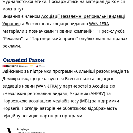
журналістської етики. Поскаржитись на матеріал до Комісії
можна
тут
Видання є членом
Асоціації Незалежні регіональні видавці
України
та Всесвітньої асоціації видавців
WAN-IFRA
Матеріали з позначками "Новини компаній", "Прес-служба",
"Реклама" та "Партнерський проєкт" опубліковані на правах
реклами.
Здійснено за підтримки програми «Сильніші разом: Медіа та
Демократія», що реалізується Всесвітньою асоціацією
видавців новин (WAN-IFRA) у партнерстві з Асоціацією
«Незалежні регіональні видавці України» (АНРВУ) та
Норвезькою асоціацією медіабізнесу (MBL) за підтримки
Норвегії. Погляди авторів не обов’язково відображають
офіційну позицію партнерів програми.