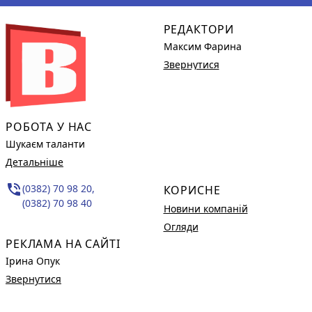
РЕДАКТОРИ
Максим Фарина
Звернутися
РОБОТА У НАС
Шукаєм таланти
Детальніше
phone_in_talk
(0382) 70 98 20,
КОРИСНЕ
(0382) 70 98 40
Новини компаній
Огляди
РЕКЛАМА НА САЙТІ
Ірина Опук
Звернутися