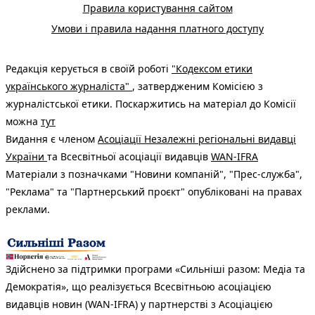
Правила користування сайтом
Умови і правила надання платного доступу
Редакція керується в своїй роботі
"Кодексом етики
українського журналіста"
, затвердженим Комісією з
журналістської етики. Поскаржитись на матеріал до Комісії
можна
тут
Видання є членом
Асоціації Незалежні регіональні видавці
України
та Всесвітньої асоціації видавців
WAN-IFRA
Матеріали з позначками "Новини компаній", "Прес-служба",
"Реклама" та "Партнерський проєкт" опубліковані на правах
реклами.
Здійснено за підтримки програми «Сильніші разом: Медіа та
Демократія», що реалізується Всесвітньою асоціацією
видавців новин (WAN-IFRA) у партнерстві з Асоціацією