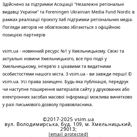
Здійснено за підтримки Асоціації “Незалежні регіональні
видавці України” та Foreningen Ukrainian Media Fund Nordic в
рамках реалізації проєкту Хаб підтримки регіональних медіа.
Погляди авторів не обов'язково збігаються з офіційною
позицією партнерів
vsim.ua - новинний ресурс №1 у Хмельницькому. Свіжі та
актуальні новини Хмельницького, все про події у
Хмельницькому, інтерв'ю з цікавими та видатними
особистостями нашого міста. З vsim.ua - ви завжди перші! ©
vsim.ua. Усі права захищені. Будь-яка публiкацiя, передрук
чи наступне поширення матеріалів сайту у друкованих або
електронних засобах масової інформації можлива винятково
у разі письмового дозволу правовласника.
©2017-2025 vsim.ua
вул. Володимирська, буд. 109, м. Хмельницький,
29013;
[email protected]