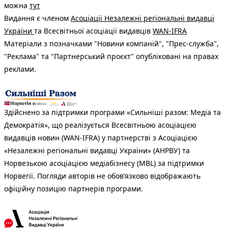
можна
тут
Видання є членом
Асоціації Незалежні регіональні видавці
України
та Всесвітньої асоціації видавців
WAN-IFRA
Матеріали з позначками "Новини компаній", "Прес-служба",
"Реклама" та "Партнерський проєкт" опубліковані на правах
реклами.
Здійснено за підтримки програми «Сильніші разом: Медіа та
Демократія», що реалізується Всесвітньою асоціацією
видавців новин (WAN-IFRA) у партнерстві з Асоціацією
«Незалежні регіональні видавці України» (АНРВУ) та
Норвезькою асоціацією медіабізнесу (MBL) за підтримки
Норвегії. Погляди авторів не обов’язково відображають
офіційну позицію партнерів програми.