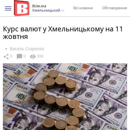
Всім.юа
Всі новини
Обговорення
Хмельницький
Курс валют у Хмельницькому на 11
жовтня
Василь Старенко
chat_bubble
share
visibility
0
0
336